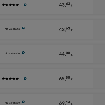
63
43,
€
5
Stars
63
43,
No valorado
€
00
44,
No valorado
€
50
65,
€
5
Stars
14
69,
No valorado
€