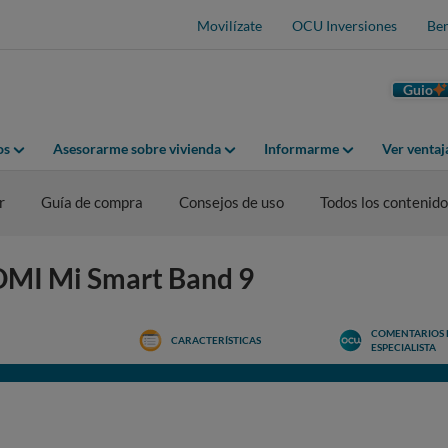
Movilízate
OCU Inversiones
Ben
Guio
os
Asesorarme sobre vivienda
Informarme
Ver venta
r
Guía de compra
Consejos de uso
Todos los contenid
AOMI Mi Smart Band 9
COMENTARIOS 
CARACTERÍSTICAS
ESPECIALISTA