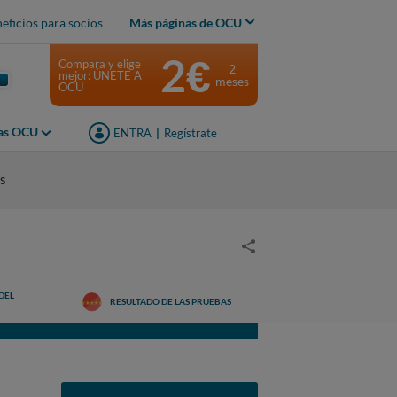
eficios para socios
Más páginas de OCU
2€
Compara y elige
2
mejor: ÚNETE A
meses
OCU
jas OCU
ENTRA
|
Regístrate
os
DEL
RESULTADO DE LAS PRUEBAS