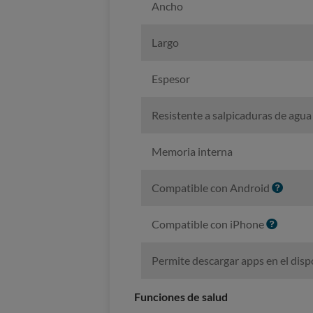
Ancho
Largo
Espesor
Resistente a salpicaduras de agua
Memoria interna
I
Compatible con Android
n
f
I
Compatible con iPhone
o
n
f
Permite descargar apps en el disp
o
Funciones de salud