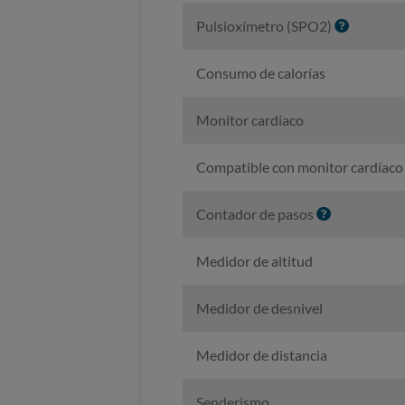
I
Pulsioxímetro (SPO2)
n
f
Consumo de calorías
o
Monitor cardíaco
Compatible con monitor cardíaco
I
Contador de pasos
n
f
Medidor de altitud
o
Medidor de desnivel
Medidor de distancia
Senderismo