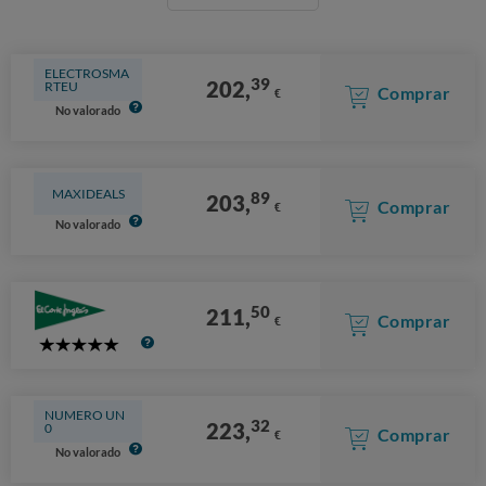
ELECTROSMA
39
202,
RTEU
Comprar
€
No valorado
MAXIDEALS
89
203,
Comprar
€
No valorado
50
211,
Comprar
€
5
Stars
NUMERO UN
32
223,
0
Comprar
€
No valorado