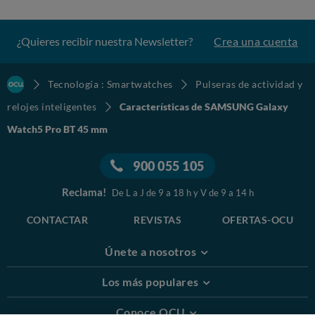
¿Quieres recibir nuestra Newsletter?
Crea una cuenta
Tecnología : Smartwatches
Pulseras de actividad y
relojes inteligentes
Características de SAMSUNG Galaxy
Watch5 Pro BT 45 mm
900 055 105
Reclama!
De L a J de 9 a 18 h y V de 9 a 14 h
CONTACTAR
REVISTAS
OFERTAS-OCU
Únete a nosotros
Los más populares
Conoce OCU