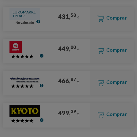
EUROMARKE
58
431,
TPLACE
Comprar
€
No valorado
00
449,
Comprar
€
5
Stars
87
466,
Comprar
€
5
Stars
39
499,
Comprar
€
5
Stars