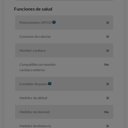
Funciones de salud
I
Pulsioxímetro (SPO2)
Sí
n
f
Consumo de calorías
Sí
o
Monitor cardíaco
Sí
Compatible con monitor
No
cardíaco externo
I
Contador de pasos
Sí
n
f
Medidor de altitud
Sí
o
Medidor de desnivel
No
Medidor de distancia
Sí