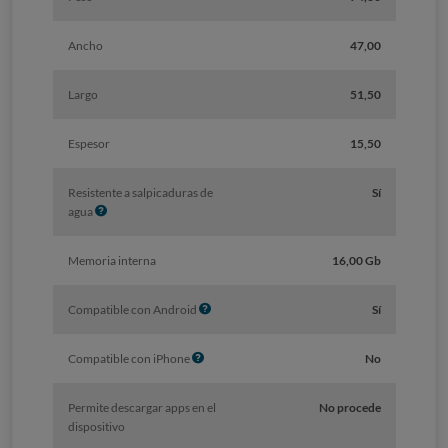
Ancho
47,00
Largo
51,50
Espesor
15,50
Resistente a salpicaduras de
Sí
I
agua
n
f
Memoria interna
16,00 Gb
o
I
Compatible con Android
Sí
n
f
I
Compatible con iPhone
No
o
n
f
Permite descargar apps en el
No procede
o
dispositivo