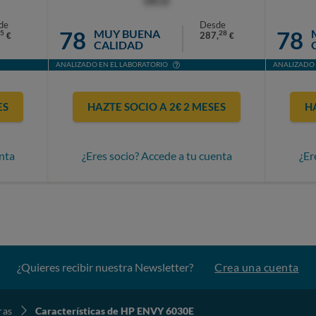
OCU
de
Desde
78
78
MUY BUENA
5
28
287,
€
€
CALIDAD
ANALIZADO EN EL LABORATORIO
ANALIZADO 
ES
HAZTE SOCIO A 2€ 2 MESES
H
nta
¿Eres socio? Accede a tu cuenta
¿Er
¿Quieres recibir nuestra Newsletter?
Crea una cuenta
ras
Características de HP ENVY 6030E