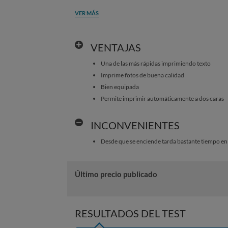
VER MÁS
VENTAJAS
Una de las más rápidas imprimiendo texto
Imprime fotos de buena calidad
Bien equipada
Permite imprimir automáticamente a dos caras
INCONVENIENTES
Desde que se enciende tarda bastante tiempo en e
Último precio publicado
RESULTADOS DEL TEST