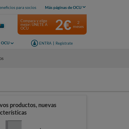
eneficios para socios
Más páginas de OCU
2€
Compara y elige
2
mejor: ÚNETE A
meses
OCU
s OCU
ENTRA
|
Regístrate
os
vos productos, nuevas
cterísticas