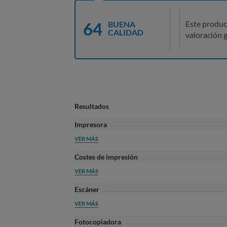
64
Este produc
BUENA
CALIDAD
valoración g
Resultados
Impresora
VER MÁS
Costes de impresión
VER MÁS
Escáner
VER MÁS
Fotocopiadora