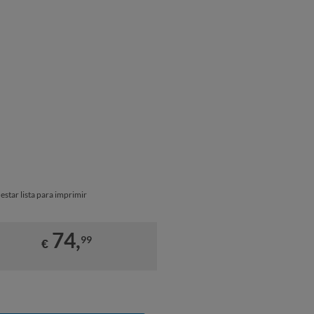
star lista para imprimir
74,
99
€