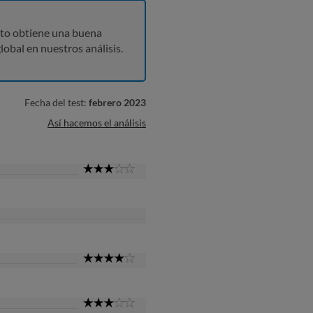
to obtiene una buena
lobal en nuestros análisis.
Fecha del test:
febrero 2023
Así hacemos el análisis
3
Star
4
Star
3