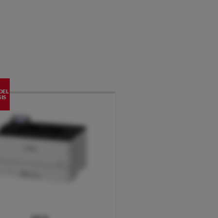
DEL
IS