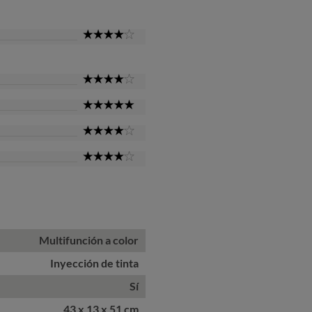
Star
4
Star
4
Star
5
Star
4
Star
4
Star
Multifunción a color
Inyección de tinta
Sí
43 x 13 x 51 cm