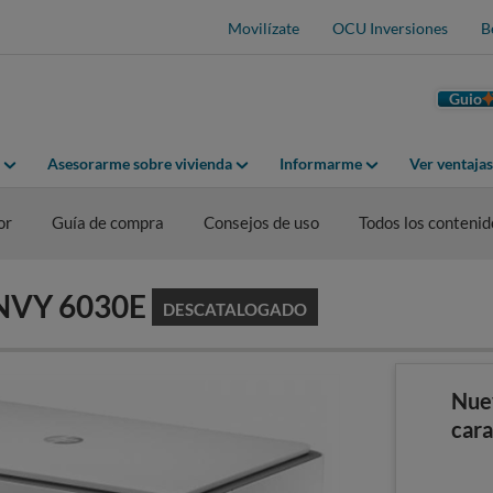
Movilízate
OCU Inversiones
B
Guio
Asesorarme sobre vivienda
Informarme
Ver ventaja
or
Guía de compra
Consejos de uso
Todos los contenid
ENVY 6030E
DESCATALOGADO
Nue
cara