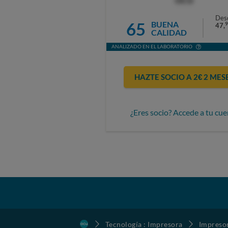
OCU
Des
65
BUENA
9
47,
CALIDAD
ANALIZADO EN EL LABORATORIO
HAZTE SOCIO A 2€ 2 MES
¿Eres socio? Accede a tu cue
Tecnología : Impresora
Impreso