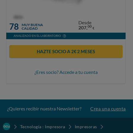
OCU
Desde
78
MUY BUENA
00
207,
CALIDAD
€
ANALIZADO EN EL LABORATORIO
HAZTE SOCIO A 2€ 2 MESES
¿Eres socio? Accede a tu cuenta
¿Quieres recibir nuestra Newsletter?
Crea una cuenta
Tecnología : Impresora
Impresoras