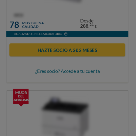
OCU
Desde
78
MUY BUENA
21
288,
CALIDAD
€
ANALIZADO EN EL LABORATORIO
HAZTE SOCIO A 2€ 2 MESES
¿Eres socio? Accede a tu cuenta
MEJOR
DEL
ANÁLISIS