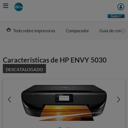
Skip
to
main
Guio
content
Todo sobre impresoras
Comparador
Guía de compr
Características de HP ENVY 5030
DESCATALOGADO