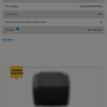
Tecnología
Inyección de tinta
Fax sin PC
No
Impresión automática a dos caras
Sí
Info
Tamaño
45 x 12 x 61
VER MÁS
COMPRA
MAESTRA