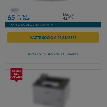
OCU
Desde
65
BUENA
45
45,
CALIDAD
€
ANALIZADO EN EL LABORATORIO
HAZTE SOCIO A 2€ 2 MESES
¿Eres socio? Accede a tu cuenta
MEJOR
DEL
ANÁLISIS