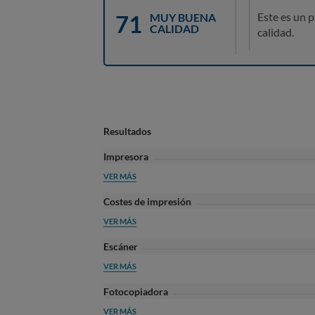
71
Este es un 
MUY BUENA
CALIDAD
calidad.
Resultados
Impresora
VER MÁS
Costes de impresión
VER MÁS
Escáner
VER MÁS
Fotocopiadora
VER MÁS