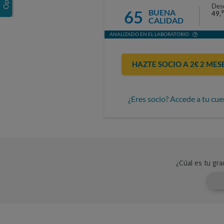
Des
65
BUENA
9
49,
CALIDAD
ANALIZADO EN EL LABORATORIO
HAZTE SOCIO A 2€ 2 MES
¿Eres socio? Accede a tu cue