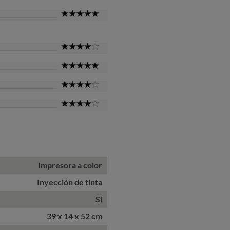
5
Star
4
Star
5
Star
4
Star
4
Star
Impresora a color
Inyección de tinta
Sí
39 x 14 x 52 cm