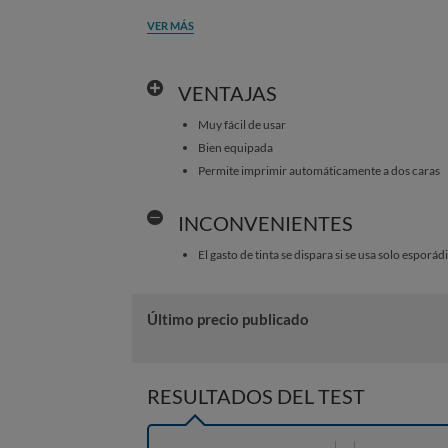
VER MÁS
VENTAJAS
Muy fácil de usar
Bien equipada
Permite imprimir automáticamente a dos caras
INCONVENIENTES
El gasto de tinta se dispara si se usa solo esporá
Último precio publicado
RESULTADOS DEL TEST