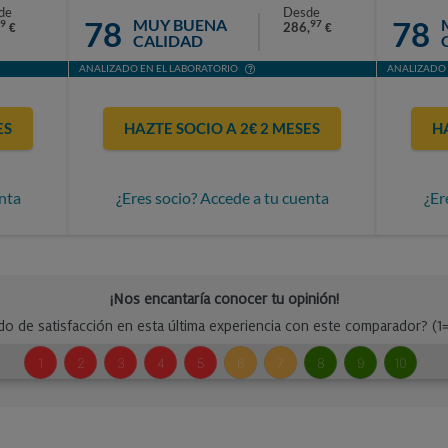
de
Desde
78
78
MUY BUENA
9
97
286,
€
€
CALIDAD
ANALIZADO EN EL LABORATORIO
ANALIZADO 
ES
HAZTE SOCIO A 2€ 2 MESES
H
nta
¿Eres socio? Accede a tu cuenta
¿Er