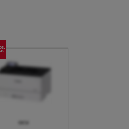
DEL
IS
OCU