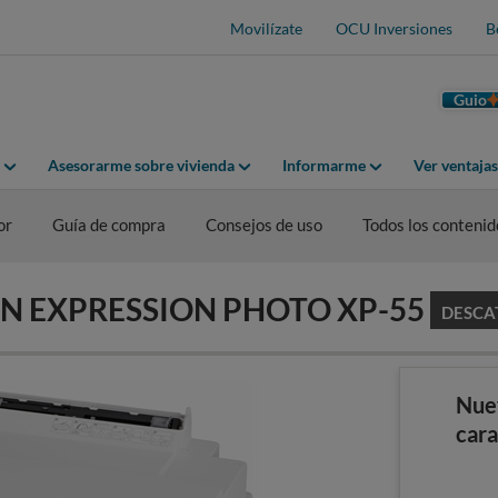
Movilízate
OCU Inversiones
B
Guio
Asesorarme sobre vivienda
Informarme
Ver ventaja
or
Guía de compra
Consejos de uso
Todos los contenid
PSON EXPRESSION PHOTO XP-55
DESCA
Nue
cara