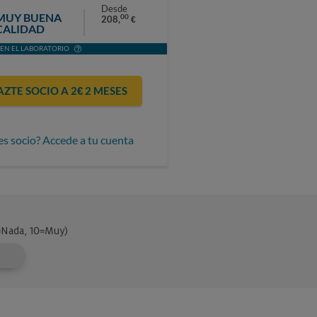
Desde
MUY BUENA
00
208,
€
CALIDAD
EN EL LABORATORIO
AZTE SOCIO A 2€ 2 MESES
es socio? Accede a tu cuenta