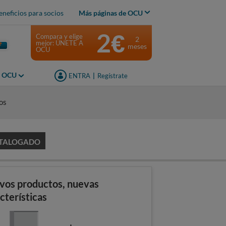
eneficios para socios
Más páginas de OCU
2€
Compara y elige
2
mejor: ÚNETE A
meses
OCU
s OCU
ENTRA
|
Regístrate
os
TALOGADO
vos productos, nuevas
cterísticas