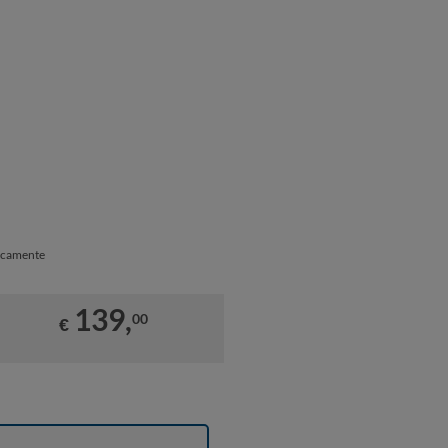
dicamente
139,
00
€