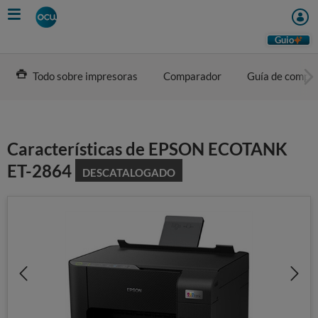
Skip
to
main
Guio
content
Todo sobre impresoras
Comparador
Guía de compr
Características de EPSON ECOTANK
ET-2864
DESCATALOGADO