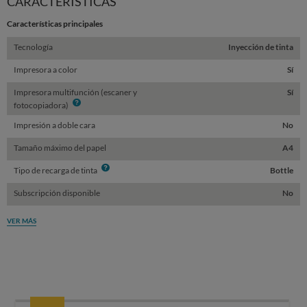
CARACTERÍSTICAS
Características principales
Tecnología
Inyección de tinta
Impresora a color
Sí
Impresora multifunción (escaner y
Sí
Info
fotocopiadora)
Impresión a doble cara
No
Tamaño máximo del papel
A4
Info
Tipo de recarga de tinta
Bottle
Subscripción disponible
No
VER MÁS