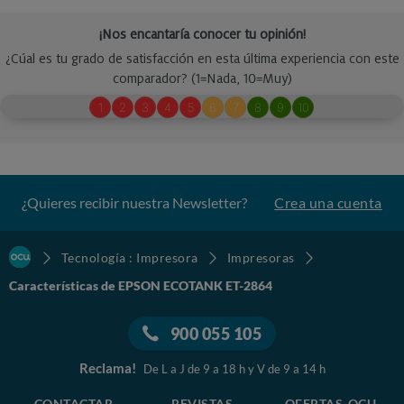
¿Quieres recibir nuestra Newsletter?
Crea una cuenta
Tecnología : Impresora
Impresoras
Características de EPSON ECOTANK ET-2864
900 055 105
Reclama!
De L a J de 9 a 18 h y V de 9 a 14 h
CONTACTAR
REVISTAS
OFERTAS-OCU