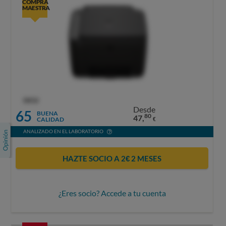
COMPRA
MAESTRA
OCU
Desde
65
BUENA
80
47,
CALIDAD
€
ANALIZADO EN EL LABORATORIO
HAZTE SOCIO A 2€ 2 MESES
¿Eres socio? Accede a tu cuenta