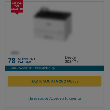
MEJOR
DEL
ANÁLISIS
OCU
Desde
78
MUY BUENA
00
208,
CALIDAD
€
ANALIZADO EN EL LABORATORIO
HAZTE SOCIO A 2€ 2 MESES
¿Eres socio? Accede a tu cuenta