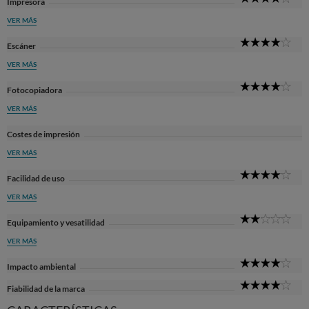
Impresora
Sta
VER MÁS
4
Escáner
Sta
VER MÁS
4
Fotocopiadora
Sta
VER MÁS
Costes de impresión
VER MÁS
4
Facilidad de uso
Sta
VER MÁS
2
Equipamiento y vesatilidad
Sta
VER MÁS
4
Impacto ambiental
Sta
4
Fiabilidad de la marca
Sta