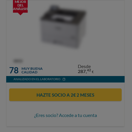
MEJOR
DEL
ANÁLISIS
OCU
Desde
78
MUY BUENA
42
287,
CALIDAD
€
ANALIZADO EN EL LABORATORIO
HAZTE SOCIO A 2€ 2 MESES
¿Eres socio? Accede a tu cuenta