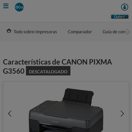
Skip
to
main
Guio
content
Todo sobre impresoras
Comparador
Guía de compr
Características de CANON PIXMA
G3560
DESCATALOGADO