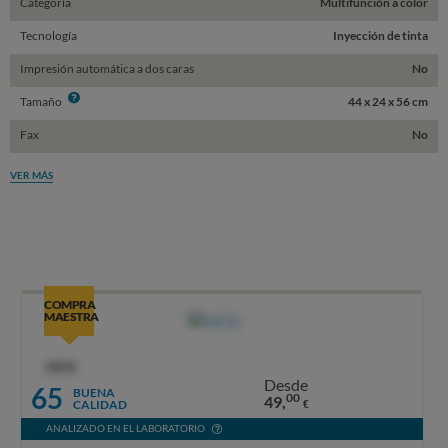
Categoría
Multifunción a color
Tecnología
Inyección de tinta
Impresión automática a dos caras
No
Info
Tamaño
44 x 24 x 56 cm
Fax
No
VER MÁS
COMPRA
MAESTRA
OCU
Desde
65
BUENA
00
49,
CALIDAD
€
ANALIZADO EN EL LABORATORIO