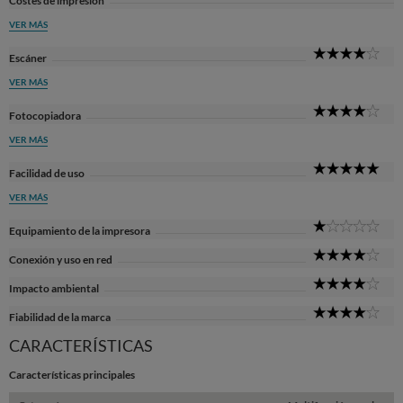
Costes de impresión
VER MÁS
4
Escáner
Sta
VER MÁS
4
Fotocopiadora
Sta
VER MÁS
5
Facilidad de uso
Sta
VER MÁS
1
Equipamiento de la impresora
Sta
4
Conexión y uso en red
Sta
4
Impacto ambiental
Sta
4
Fiabilidad de la marca
Sta
CARACTERÍSTICAS
Características principales