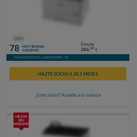
OCU
Desde
78
MUY BUENA
82
286,
CALIDAD
€
ANALIZADO EN EL LABORATORIO
HAZTE SOCIO A 2€ 2 MESES
¿Eres socio? Accede a tu cuenta
MEJOR
DEL
ANÁLISIS