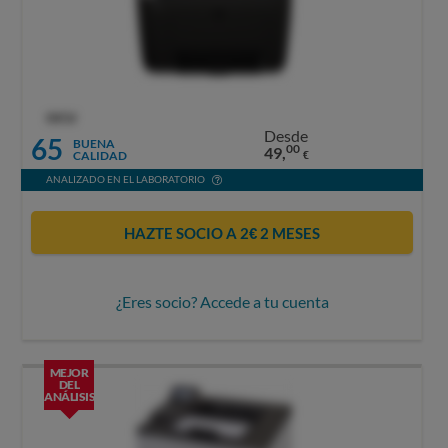
OCU
Desde
65
BUENA
00
49,
CALIDAD
€
ANALIZADO EN EL LABORATORIO
HAZTE SOCIO A 2€ 2 MESES
¿Eres socio? Accede a tu cuenta
MEJOR
DEL
ANÁLISIS