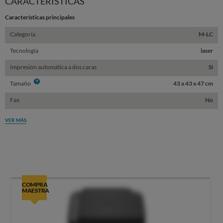
CARACTERÍSTICAS
Características principales
Categoría
M-LC
Tecnología
laser
Impresión automática a dos caras
Sí
Info
Tamaño
43 x 43 x 47 cm
Fax
No
VER MÁS
COMPRA
MAESTRA