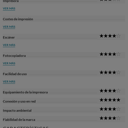
Impresora
Sta
VER MÁS
Costes de impresión
VER MÁS
4
Escáner
Sta
VER MÁS
4
Fotocopiadora
Sta
VER MÁS
4
Facilidad de uso
Sta
VER MÁS
4
Equipamiento de la impresora
Sta
5
Conexión y uso en red
Sta
4
Impacto ambiental
Sta
4
Fiabilidad de la marca
Sta