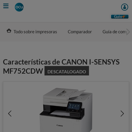
Skip
to
main
Guio
content
Todo sobre impresoras
Comparador
Guía de compr
Características de CANON I-SENSYS
MF752CDW
DESCATALOGADO