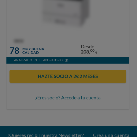
OCU
Desde
78
MUY BUENA
00
208,
CALIDAD
€
ANALIZADO EN EL LABORATORIO
HAZTE SOCIO A 2€ 2 MESES
¿Eres socio? Accede a tu cuenta
¿Quieres recibir nuestra Newsletter?
Crea una cuenta