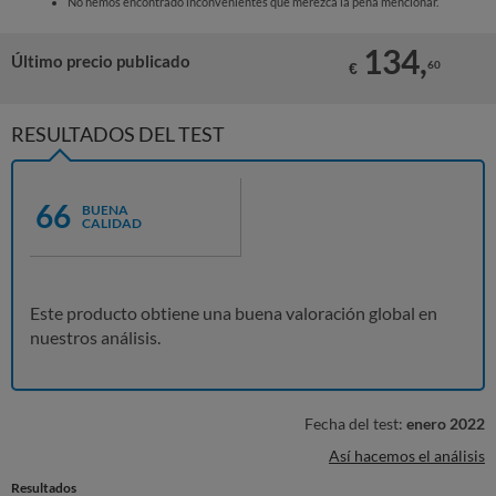
No hemos encontrado inconvenientes que merezca la pena mencionar.
134,
Último precio publicado
60
€
RESULTADOS DEL TEST
66
BUENA
CALIDAD
Este producto obtiene una buena valoración global en
nuestros análisis.
Fecha del test:
enero 2022
Así hacemos el análisis
Resultados