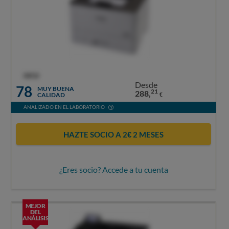
OCU
Desde
78
MUY BUENA
21
288,
CALIDAD
€
ANALIZADO EN EL LABORATORIO
HAZTE SOCIO A 2€ 2 MESES
¿Eres socio? Accede a tu cuenta
MEJOR
DEL
ANÁLISIS