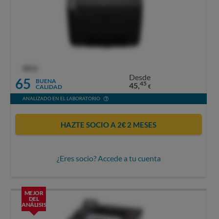
OCU
Desde
65
BUENA
45
45,
CALIDAD
€
ANALIZADO EN EL LABORATORIO
HAZTE SOCIO A 2€ 2 MESES
¿Eres socio? Accede a tu cuenta
MEJOR
DEL
ANÁLISIS