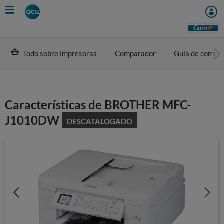
Skip
to
main
Guio
content
Todo sobre impresoras
Comparador
Guía de compr
Características de BROTHER MFC-
J1010DW
DESCATALOGADO