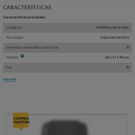
Sta
CARACTERÍSTICAS
Características principales
Categoría
Multifunción a color
Tecnología
Inyección de tinta
Impresión automática a dos caras
Sí
Info
Tamaño
40 x 17 x 48 cm
Fax
Sí
VER MÁS
COMPRA
MAESTRA