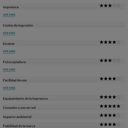
3
Impresora
Sta
VER MÁS
Costes de impresión
VER MÁS
4
Escáner
Sta
VER MÁS
3
Fotocopiadora
Sta
VER MÁS
4
Facilidad de uso
Sta
VER MÁS
4
Equipamiento de la impresora
Sta
5
Conexión y uso en red
Sta
4
Impacto ambiental
Sta
4
Fiabilidad de la marca