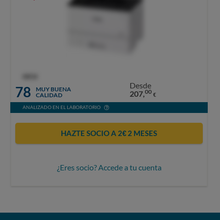
OCU
Desde
78
MUY BUENA
00
207,
CALIDAD
€
ANALIZADO EN EL LABORATORIO
HAZTE SOCIO A 2€ 2 MESES
¿Eres socio? Accede a tu cuenta