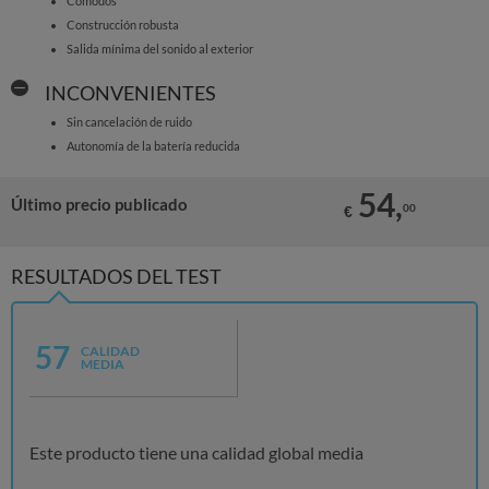
Cómodos
Construcción robusta
Salida mínima del sonido al exterior
INCONVENIENTES
Sin cancelación de ruido
Autonomía de la batería reducida
54,
Último precio publicado
00
€
RESULTADOS DEL TEST
57
CALIDAD
MEDIA
Este producto tiene una calidad global media