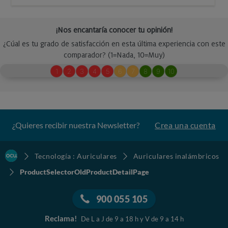
¿Quieres recibir nuestra Newsletter?
Crea una cuenta
Tecnología : Auriculares
Auriculares inalámbricos
ProductSelectorOldProductDetailPage
900 055 105
Reclama!
De L a J de 9 a 18 h y V de 9 a 14 h