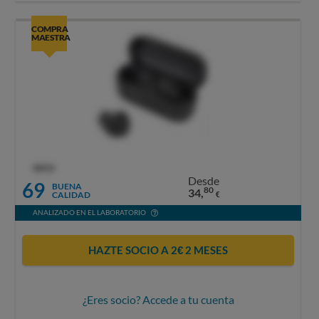
COMPRA
MAESTRA
OCU
Desde
69
BUENA
80
34,
CALIDAD
€
ANALIZADO EN EL LABORATORIO
HAZTE SOCIO A 2€ 2 MESES
¿Eres socio? Accede a tu cuenta