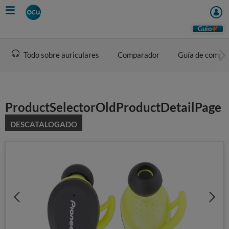
Skip
to
main
Guio
content
Todo sobre auriculares
Comparador
Guía de compr
ProductSelectorOldProductDetailPage
DESCATALOGADO