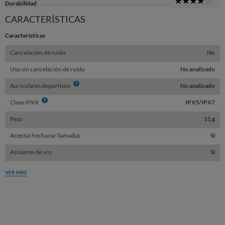
4
Durabilidad
Sta
CARACTERÍSTICAS
Características
Cancelación de ruido
No
Uso sin cancelación de ruido
No analizado
Info
Auriculares deportivos
No analizado
Info
Clase IPXX
IPX5/IPX7
Peso
11 g
Aceptar/rechazar llamadas
Sí
Asistente de voz
Sí
VER MÁS