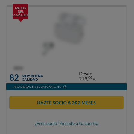
MEJOR
DEL
ANÁLISIS
OCU
Desde
82
MUY BUENA
00
219,
CALIDAD
€
ANALIZADO EN EL LABORATORIO
HAZTE SOCIO A 2€ 2 MESES
¿Eres socio? Accede a tu cuenta