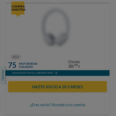
COMPRA
MAESTRA
OCU
Desde
75
MUY BUENA
69
20,
CALIDAD
€
ANALIZADO EN EL LABORATORIO
HAZTE SOCIO A 2€ 2 MESES
¿Eres socio? Accede a tu cuenta