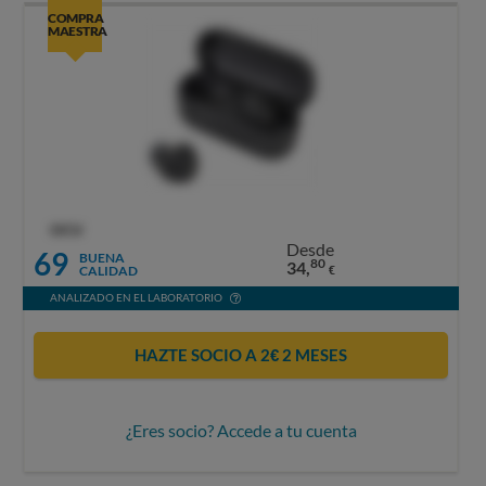
COMPRA
MAESTRA
OCU
Desde
69
BUENA
80
34,
CALIDAD
€
ANALIZADO EN EL LABORATORIO
HAZTE SOCIO A 2€ 2 MESES
¿Eres socio? Accede a tu cuenta