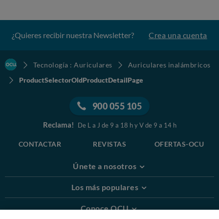
¿Quieres recibir nuestra Newsletter?
Crea una cuenta
Tecnología : Auriculares
Auriculares inalámbricos
ProductSelectorOldProductDetailPage
900 055 105
Reclama!
De L a J de 9 a 18 h y V de 9 a 14 h
CONTACTAR
REVISTAS
OFERTAS-OCU
Únete a nosotros
Los más populares
Conoce OCU