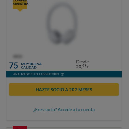
COMPRA
MAESTRA
OCU
Desde
75
MUY BUENA
69
20,
CALIDAD
€
ANALIZADO EN EL LABORATORIO
HAZTE SOCIO A 2€ 2 MESES
¿Eres socio? Accede a tu cuenta