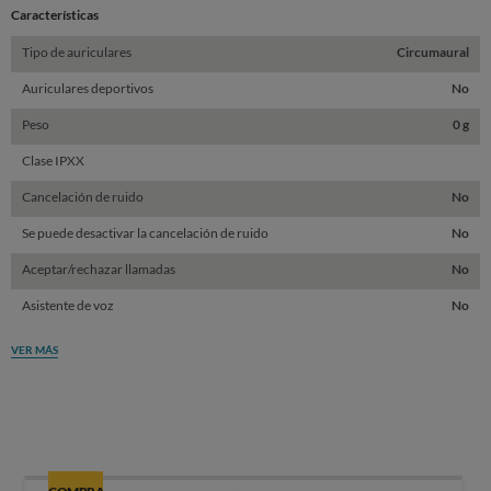
Características
Tipo de auriculares
Circumaural
Auriculares deportivos
No
Peso
0 g
Clase IPXX
Cancelación de ruido
No
Se puede desactivar la cancelación de ruido
No
Aceptar/rechazar llamadas
No
Asistente de voz
No
VER MÁS