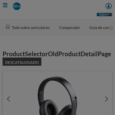
Skip
to
main
Guio
content
Todo sobre auriculares
Comparador
Guía de compr
ProductSelectorOldProductDetailPage
DESCATALOGADO