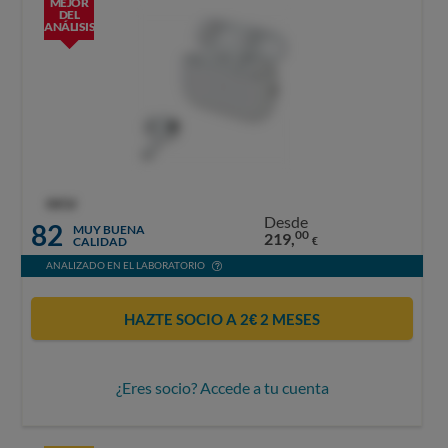
MEJOR
DEL
ANÁLISIS
OCU
Desde
82
MUY BUENA
00
219,
CALIDAD
€
ANALIZADO EN EL LABORATORIO
HAZTE SOCIO A 2€ 2 MESES
¿Eres socio? Accede a tu cuenta