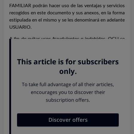
FAMILIAR podrán hacer uso de las ventajas y servicios
recogidos en este documento y sus anexos, en la forma
estipulada en el mismo y se les denominará en adelante
USUARIO.
A fin de evitar usos fraudulentos o indebidos, OCU se
reserva la facultad de poder requerir en todo momento
la acreditación de dicha condición con cualquier
documento que pruebe de forma fehaciente la misma,
como un certificado de empadronamiento, libro de
familia o certificado de matrimonio o registro de parejas
de hecho.
3.
S
uscripción de
l
Plan Salud
3.1 ¿Qué fórmula me propone
el
Plan Salud?
Los precios aplicables a las publicaciones son los
indicados en el sitio Web, en la fecha del pedido,
incluyendo todos ellos el IVA (Impuesto sobre el Valor