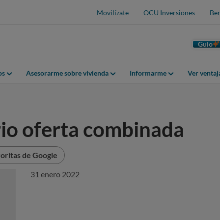
Movilízate
OCU Inversiones
Ben
Guio
os
Asesorarme sobre vivienda
Informarme
Ver venta
io oferta combinada
oritas de Google
31 enero 2022