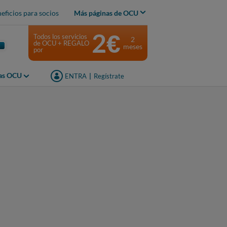
eficios para socios
Más páginas de OCU
2€
Todos los servicios
2
de OCU + REGALO
meses
por
jas OCU
ENTRA
|
Regístrate