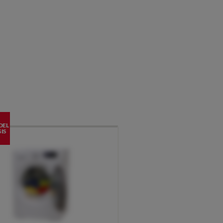
DEL
IS