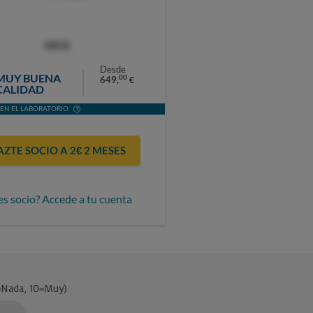
OCU
Desde
MUY BUENA
00
649,
€
CALIDAD
EN EL LABORATORIO
AZTE SOCIO A 2€ 2 MESES
es socio? Accede a tu cuenta