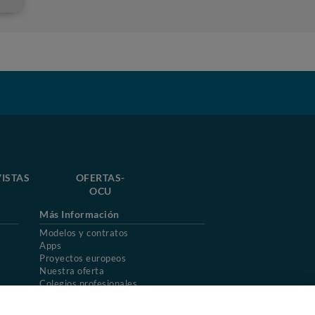
ISTAS
OFERTAS-
OCU
Más Información
Modelos y contratos
Apps
Proyectos europeos
Nuestra oferta
Colegios profesionales
Mapa del sitio