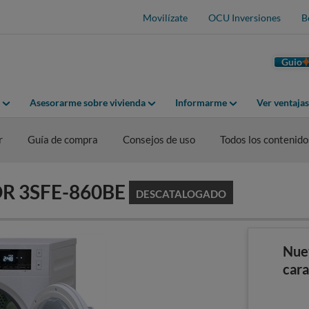
Movilízate
OCU Inversiones
B
Guio
Asesorarme sobre vivienda
Informarme
Ver ventaja
r
Guía de compra
Consejos de uso
Todos los contenido
GOR 3SFE-860BE
DESCATALOGADO
Nue
cara