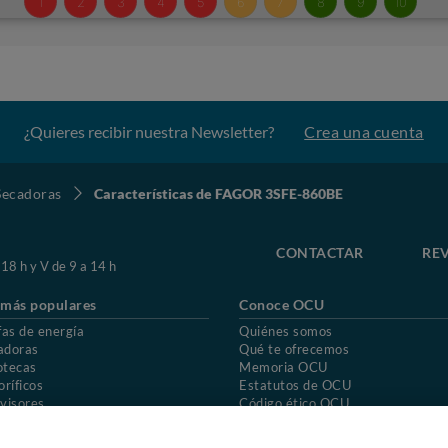
¿Quieres recibir nuestra Newsletter?
Crea una cuenta
Secadoras
Características de FAGOR 3SFE-860BE
CONTACTAR
REV
 18 h y V de 9 a 14 h
 más populares
Conoce OCU
fas de energía
Quiénes somos
adoras
Qué te ofrecemos
otecas
Memoria OCU
oríficos
Estatutos de OCU
visores
Código ético OCU
chones
Preguntas frecuentes