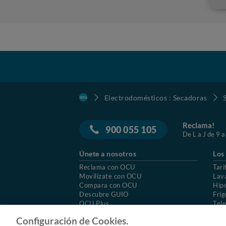
Electrodomésticos : Secadoras
Reclama!
900 055 105
De L a J de 9 a
Únete a nosotros
Los
Reclama con OCU
Tari
Movilízate con OCU
Lav
Compara con OCU
Hip
Descubre GUIO
Frig
OCU Plus
Tele
Trabajar en OCU
Col
Configuración de Cookies.