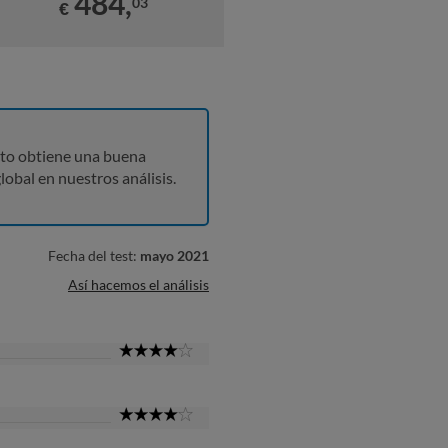
484,
03
€
to obtiene una buena
lobal en nuestros análisis.
Fecha del test:
mayo 2021
Así hacemos el análisis
4
Star
4
Star