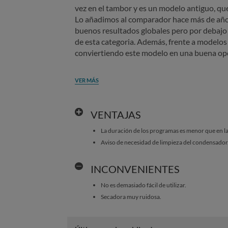
vez en el tambor y es un modelo antiguo, qu
Lo añadimos al comparador hace más de año
buenos resultados globales pero por debajo 
de esta categoria. Además, frente a modelos s
conviertiendo este modelo en una buena op
VER MÁS
VENTAJAS
La duración de los programas es menor que en l
Aviso de necesidad de limpieza del condensador
INCONVENIENTES
No es demasiado fácil de utilizar.
Secadora muy ruidosa.