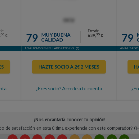
OCU
de
Desde
79
79
MUY BUENA
00
95
,
639,
€
€
CALIDAD
ANALIZADO EN EL LABORATORIO
ANALIZADO 
ES
HAZTE SOCIO A 2€ 2 MESES
H
nta
¿Eres socio? Accede a tu cuenta
¿Er