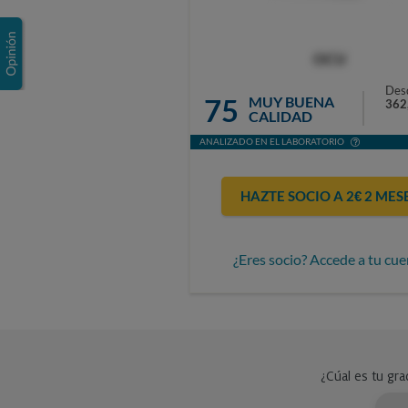
OCU
Des
75
MUY BUENA
362
CALIDAD
ANALIZADO EN EL LABORATORIO
HAZTE SOCIO A 2€ 2 MES
¿Eres socio? Accede a tu cue