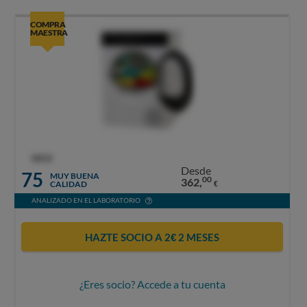
COMPRA
MAESTRA
OCU
Desde
75
MUY BUENA
00
362,
CALIDAD
€
ANALIZADO EN EL LABORATORIO
HAZTE SOCIO A 2€ 2 MESES
¿Eres socio? Accede a tu cuenta