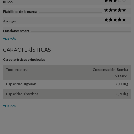
3
Ruido
Sta
5
Fiabilidad de la marca
Sta
5
Arrugas
Sta
Funciones smart
VER MÁS
CARACTERÍSTICAS
Características principales
Tipo secadora
Condensación-Bomba
de calor
Capacidad algodón
8,00 kg
Capacidad sintéticos
3,50 kg
VER MÁS