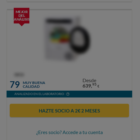
MEJOR
DEL
ANÁLISIS
OCU
Desde
79
MUY BUENA
95
639,
CALIDAD
€
ANALIZADO EN EL LABORATORIO
HAZTE SOCIO A 2€ 2 MESES
¿Eres socio? Accede a tu cuenta