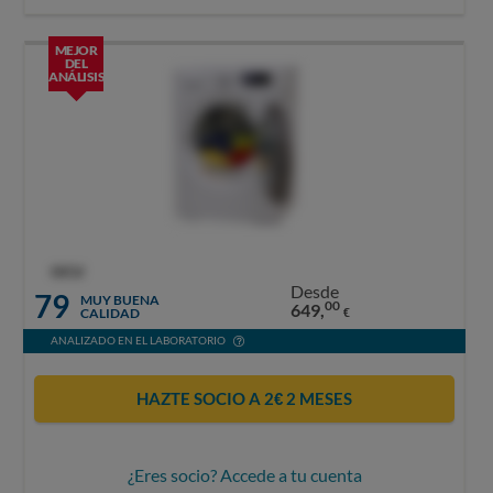
MEJOR
DEL
ANÁLISIS
OCU
Desde
79
MUY BUENA
00
649,
CALIDAD
€
ANALIZADO EN EL LABORATORIO
HAZTE SOCIO A 2€ 2 MESES
¿Eres socio? Accede a tu cuenta