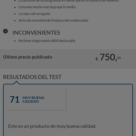
La duración de los programas es menor que en la mayoria de modelos.
Consumo mucho más bajo que la media.
La ropa sale arrugada.
Aviso de necesidad de limpieza del condensador.
INCONVENIENTES
No tiene ningún punto débil destacable.
750,
Último precio publicado
00
€
RESULTADOS DEL TEST
71
MUY BUENA
CALIDAD
Este es un producto de muy buena calidad.