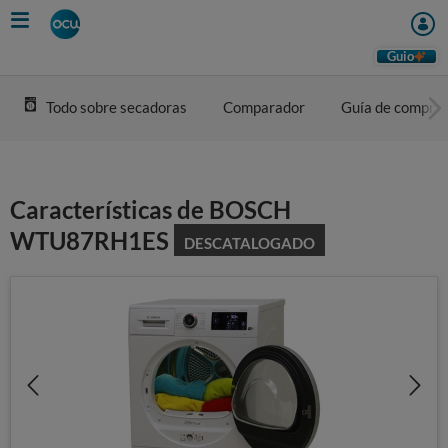
Skip
to
main
Guio
content
Todo sobre secadoras
Comparador
Guía de compra
Características de BOSCH
WTU87RH1ES
DESCATALOGADO