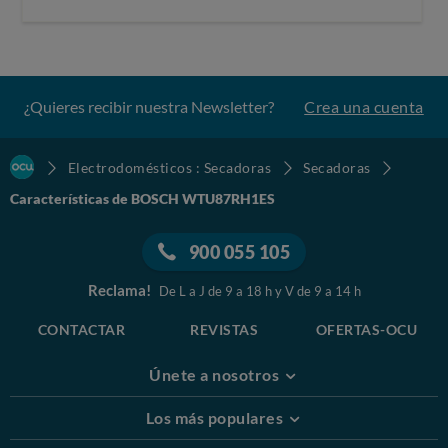
¿Quieres recibir nuestra Newsletter?
Crea una cuenta
Electrodomésticos : Secadoras
Secadoras
Características de BOSCH WTU87RH1ES
900 055 105
Reclama!
De L a J de 9 a 18 h y V de 9 a 14 h
CONTACTAR
REVISTAS
OFERTAS-OCU
Únete a nosotros
Los más populares