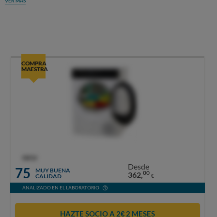
VER MÁS
COMPRA
MAESTRA
OCU
Desde
75
MUY BUENA
00
362,
CALIDAD
€
ANALIZADO EN EL LABORATORIO
HAZTE SOCIO A 2€ 2 MESES