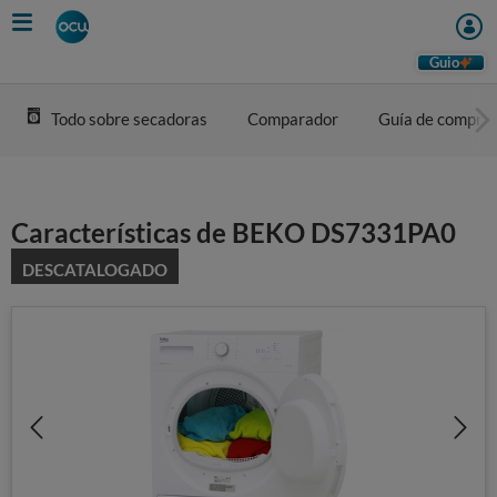
Skip
to
main
Guio
content
Todo sobre secadoras
Comparador
Guía de compra
Características de BEKO DS7331PA0
DESCATALOGADO