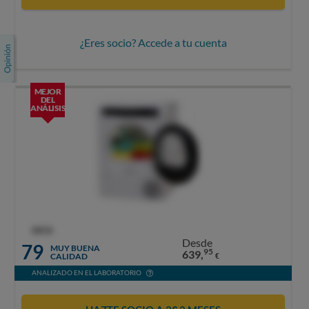
¿Eres socio? Accede a tu cuenta
MEJOR
DEL
ANÁLISIS
OCU
Desde
79
MUY BUENA
95
639,
CALIDAD
€
ANALIZADO EN EL LABORATORIO