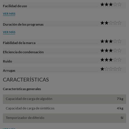
3
Facilidad de uso
Sta
VER MÁS
2
Duración de los programas
Sta
VER MÁS
3
Fiabilidad de la marca
Sta
3
Eficiencia de condensación
Sta
3
Ruido
Sta
1
Arrugas
Sta
CARACTERÍSTICAS
Características generales
Capacidad de carga de algodón
7 kg
Capacidad de carga de sintéticos
4 kg
Temporizador de diferido
Sí