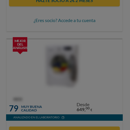
HAZTE SOCIO A 2€ 2 MESES
¿Eres socio? Accede a tu cuenta
MEJOR
DEL
ANÁLISIS
OCU
Desde
79
MUY BUENA
00
649,
CALIDAD
€
ANALIZADO EN EL LABORATORIO