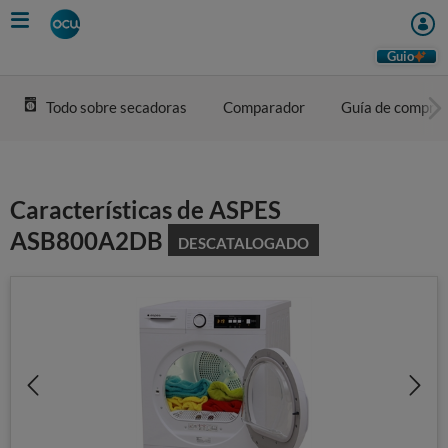
Skip
to
main
Guio
content
Todo sobre secadoras
Comparador
Guía de compra
Características de ASPES
ASB800A2DB
DESCATALOGADO