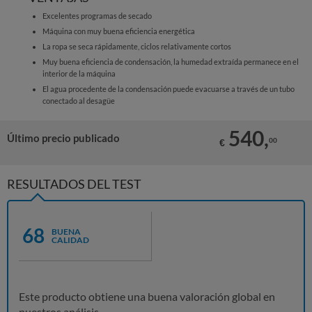
Excelentes programas de secado
Máquina con muy buena eficiencia energética
La ropa se seca rápidamente, ciclos relativamente cortos
Muy buena eficiencia de condensación, la humedad extraída permanece en el
interior de la máquina
El agua procedente de la condensación puede evacuarse a través de un tubo
conectado al desagüe
540,
Último precio publicado
00
€
RESULTADOS DEL TEST
68
BUENA
CALIDAD
Este producto obtiene una buena valoración global en
nuestros análisis.