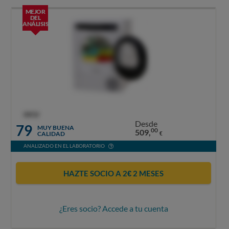
MEJOR
DEL
ANÁLISIS
OCU
Desde
79
MUY BUENA
00
509,
CALIDAD
€
ANALIZADO EN EL LABORATORIO
HAZTE SOCIO A 2€ 2 MESES
¿Eres socio? Accede a tu cuenta