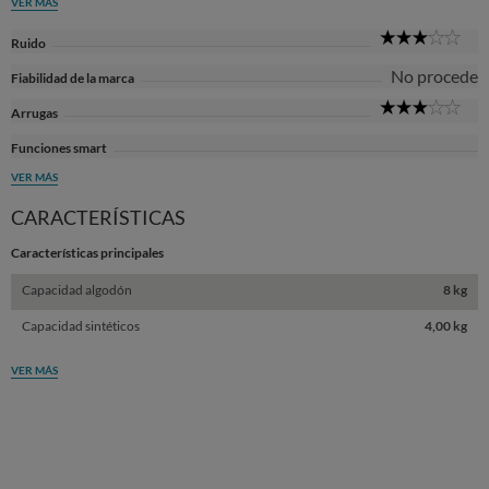
VER MÁS
3
Ruido
Sta
No procede
Fiabilidad de la marca
3
Arrugas
Sta
Funciones smart
VER MÁS
CARACTERÍSTICAS
Características principales
Capacidad algodón
8 kg
Capacidad sintéticos
4,00 kg
VER MÁS