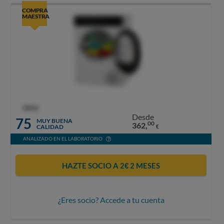
COMPRA
MAESTRA
OCU
Desde
75
MUY BUENA
00
362,
CALIDAD
€
ANALIZADO EN EL LABORATORIO
HAZTE SOCIO A 2€ 2 MESES
¿Eres socio? Accede a tu cuenta