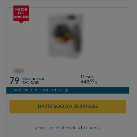
MEJOR
DEL
ANÁLISIS
OCU
Desde
79
MUY BUENA
00
649,
CALIDAD
€
ANALIZADO EN EL LABORATORIO
HAZTE SOCIO A 2€ 2 MESES
¿Eres socio? Accede a tu cuenta