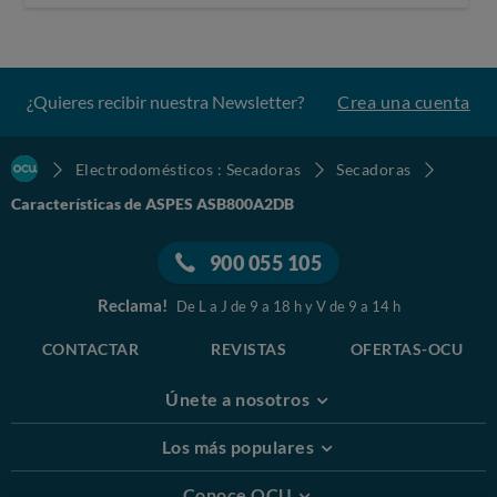
¿Quieres recibir nuestra Newsletter?
Crea una cuenta
Electrodomésticos : Secadoras
Secadoras
Características de ASPES ASB800A2DB
900 055 105
Reclama!
De L a J de 9 a 18 h y V de 9 a 14 h
CONTACTAR
REVISTAS
OFERTAS-OCU
Únete a nosotros
Los más populares
Conoce OCU