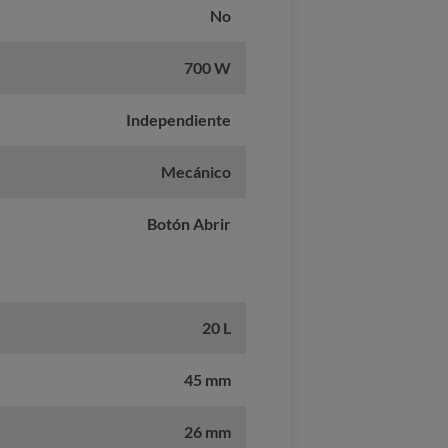
No
700 W
Independiente
Mecánico
Botón Abrir
20 L
45 mm
26 mm