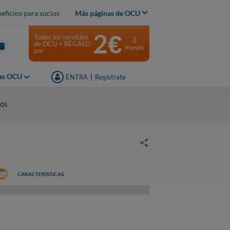
eficios para socios
Más páginas de OCU
2€
Todos los servicios
2
de OCU + REGALO
meses
por
jas OCU
ENTRA
|
Regístrate
ios
CARACTERÍSTICAS