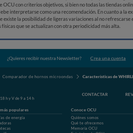
e OCU con criterios objetivos, si bien no todas las tiendas onl
debe interpretarse como una recomendación. En cuanto a la exa
ue existe la posibilidad de ligeras variaciones al no refrescarse
ísicas que se actualizan con otra periodicidad más alta.
¿Quieres recibir nuestra Newsletter?
Crea una cuenta
Comparador de hornos microondas
Características de WHI
CONTACTAR
REV
 18 h y V de 9 a 14 h
 más populares
Conoce OCU
fas de energía
Quiénes somos
adoras
Qué te ofrecemos
otecas
Memoria OCU