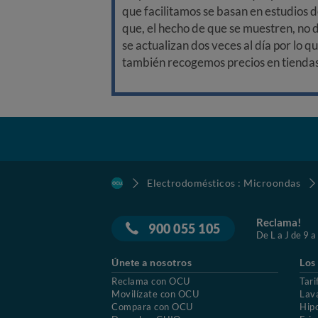
que facilitamos se basan en estudios d
que, el hecho de que se muestren, no 
se actualizan dos veces al día por lo q
también recogemos precios en tiendas f
Electrodomésticos : Microondas
Reclama!
900 055 105
De L a J de 9 a
Únete a nosotros
Los
Reclama con OCU
Tari
Movilízate con OCU
Lav
Compara con OCU
Hip