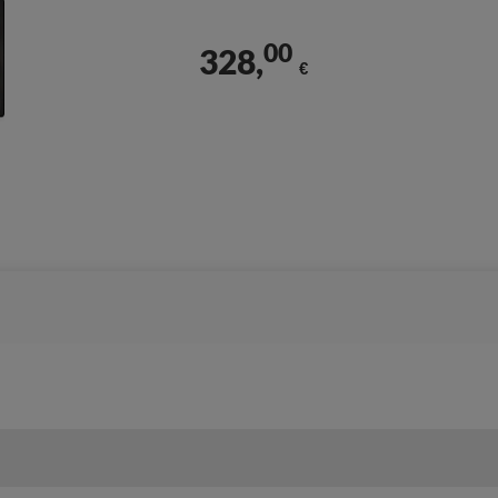
00
328,
€