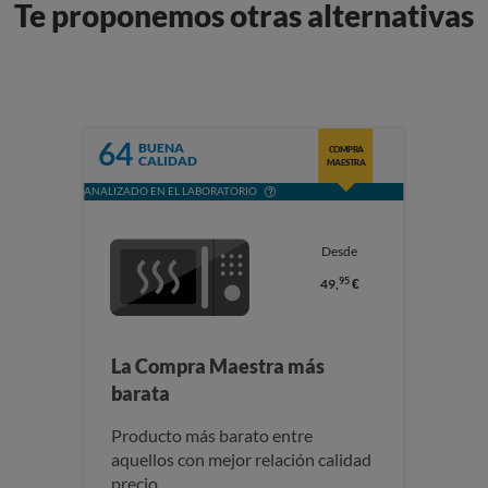
Te proponemos otras alternativas
64
BUENA
COMPRA
CALIDAD
MAESTRA
ANALIZADO EN EL LABORATORIO
Desde
95
49,
€
La Compra Maestra más
barata
Producto más barato entre
aquellos con mejor relación calidad
precio