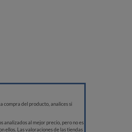
a compra del producto, analices si
 analizados al mejor precio, pero no es
n ellos. Las valoraciones de las tiendas