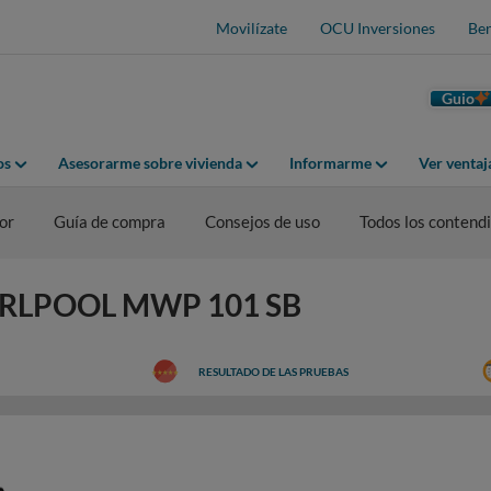
Movilízate
OCU Inversiones
Ben
Guio
os
Asesorarme sobre vivienda
Informarme
Ver venta
or
Guía de compra
Consejos de uso
Todos los contend
HIRLPOOL MWP 101 SB
RESULTADO DE LAS PRUEBAS