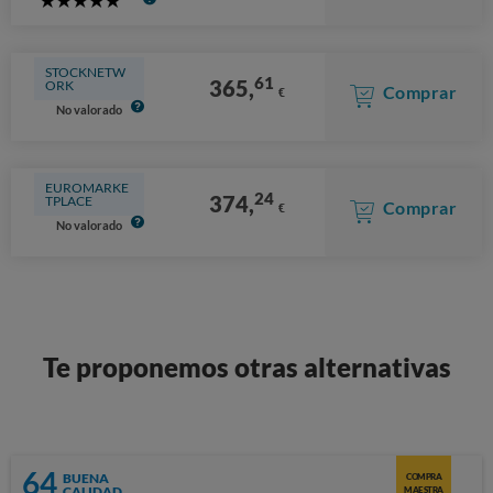
5
Stars
STOCKNETW
61
365,
ORK
Comprar
€
No valorado
EUROMARKE
24
374,
TPLACE
Comprar
€
No valorado
Te proponemos otras alternativas
64
BUENA
COMPRA
CALIDAD
MAESTRA