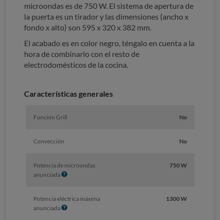
microondas es de 750 W. El sistema de apertura de
la puerta es un tirador y las dimensiones (ancho x
fondo x alto) son 595 x 320 x 382 mm.
El acabado es en color negro, téngalo en cuenta a la
hora de combinarlo con el resto de
electrodomésticos de la cocina.
Características generales
Función Grill
No
Convección
No
Potencia de microondas
750 W
I
anunciada
n
f
Potencia eléctrica máxima
1300 W
o
I
anunciada
n