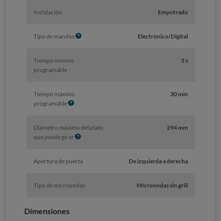
f
Instalación
Empotrado
o
I
Tipo de mandos
Electrónico/Digital
n
f
Tiempo minimo
5 s
o
programable
Tiempo máximo
30 min
I
programable
n
f
Diámetro máximo del plato
294 mm
o
I
que puede girar
n
f
Apertura de puerta
De izquierda a derecha
o
Tipo de microondas
MIcroondas sin grill
Dimensiones