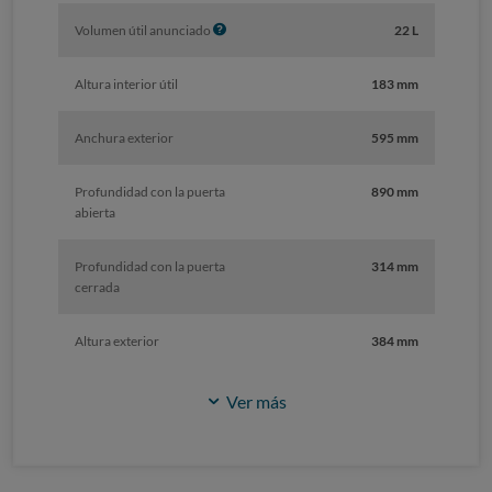
I
Volumen útil anunciado
22 L
n
f
Altura interior útil
183 mm
o
Anchura exterior
595 mm
Profundidad con la puerta
890 mm
abierta
Profundidad con la puerta
314 mm
cerrada
Altura exterior
384 mm
Ver más