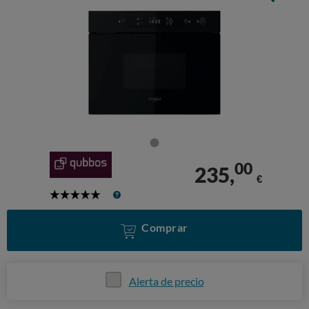
00
235,
€
5
Stars
Comprar
Alerta de precio