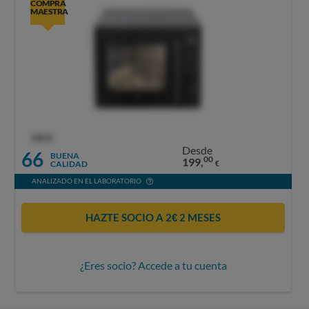
COMPRA
MAESTRA
OCU
Desde
66
BUENA
00
199,
CALIDAD
€
ANALIZADO EN EL LABORATORIO
HAZTE SOCIO A 2€ 2 MESES
¿Eres socio? Accede a tu cuenta