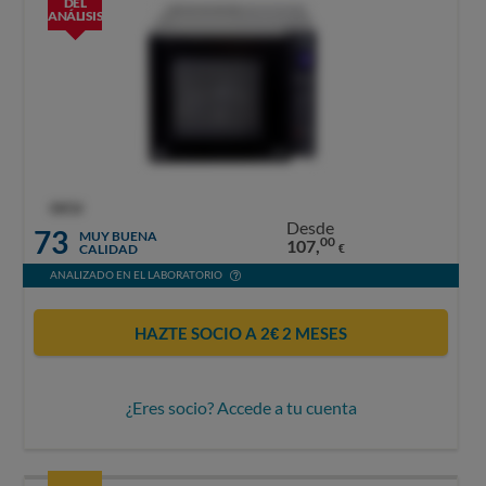
DEL
ANÁLISIS
OCU
Desde
73
MUY BUENA
00
107,
CALIDAD
€
ANALIZADO EN EL LABORATORIO
HAZTE SOCIO A 2€ 2 MESES
¿Eres socio? Accede a tu cuenta