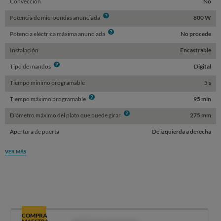
Convección
No
Info
Potencia de microondas anunciada
800 W
Info
Potencia eléctrica máxima anunciada
No procede
Instalación
Encastrable
Info
Tipo de mandos
Digital
Tiempo minimo programable
5 s
Info
Tiempo máximo programable
95 min
Info
Diámetro máximo del plato que puede girar
275 mm
Apertura de puerta
De izquierda a derecha
VER MÁS
COMPRA