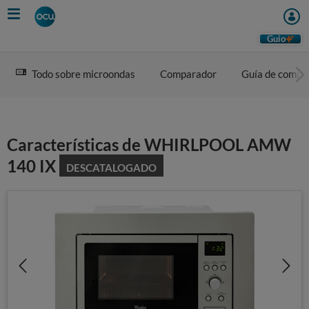
Skip
to
main
Guio
content
Todo sobre microondas
Comparador
Guía de compr
Características de WHIRLPOOL AMW
140 IX
DESCATALOGADO