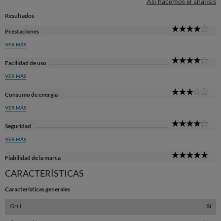
Así hacemos el análisis
Resultados
4
Prestaciones
Sta
VER MÁS
4
Facilidad de uso
Sta
VER MÁS
3
Consumo de energía
Sta
VER MÁS
4
Seguridad
Sta
VER MÁS
5
Fiabilidad de la marca
Sta
CARACTERÍSTICAS
Características generales
Grill
Sí