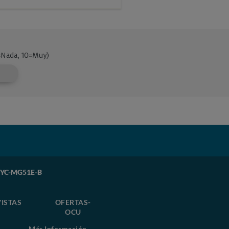
P YC-MG51E-B
ISTAS
OFERTAS-
OCU
Más Información