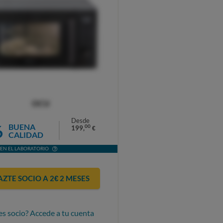
OCU
Desde
6
BUENA
00
199,
€
CALIDAD
EN EL LABORATORIO
AZTE SOCIO A 2€ 2 MESES
es socio? Accede a tu cuenta