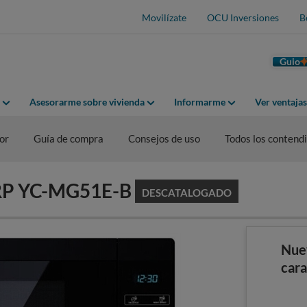
Movilízate
OCU Inversiones
B
Guio
Asesorarme sobre vivienda
Informarme
Ver ventaja
or
Guía de compra
Consejos de uso
Todos los contend
ARP YC-MG51E-B
DESCATALOGADO
Nue
cara