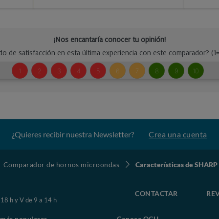
¿Quieres recibir nuestra Newsletter?
Crea una cuenta
Comparador de hornos microondas
Características de SHAR
CONTACTAR
REV
 18 h y V de 9 a 14 h
 más populares
Conoce OCU