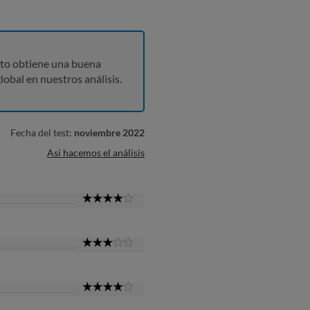
to obtiene una buena
lobal en nuestros análisis.
Fecha del test:
noviembre 2022
Así hacemos el análisis
4
Star
3
Star
4
Star