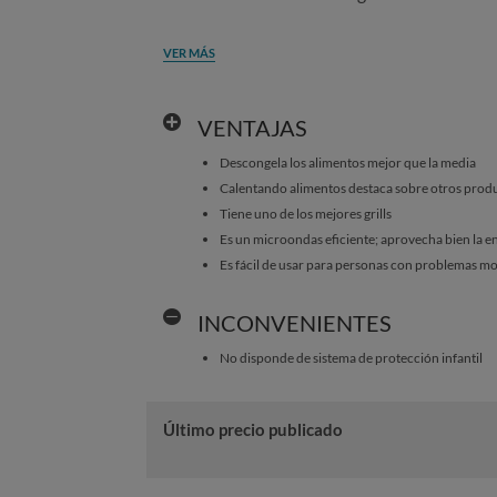
VER MÁS
VENTAJAS
Descongela los alimentos mejor que la media
Calentando alimentos destaca sobre otros prod
Tiene uno de los mejores grills
Es un microondas eficiente; aprovecha bien la 
Es fácil de usar para personas con problemas m
INCONVENIENTES
No disponde de sistema de protección infantil
Último precio publicado