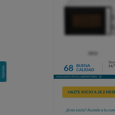
OCU
Des
68
BUENA
0
54,
CALIDAD
ANALIZADO EN EL LABORATORIO
HAZTE SOCIO A 2€ 2 MES
¿Eres socio? Accede a tu cue