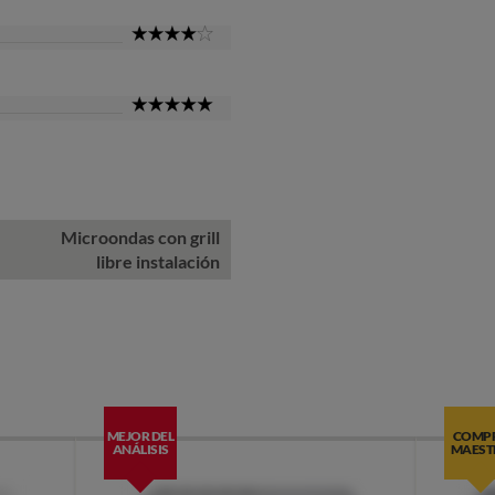
4
Star
5
Star
Microondas con grill
libre instalación
MEJOR DEL
COMP
ANÁLISIS
MAEST