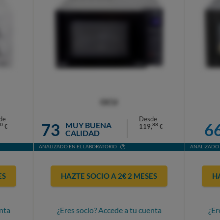
OCU
de
Desde
73
6
MUY BUENA
0
88
119,
€
€
CALIDAD
ANALIZADO EN EL LABORATORIO
ANALIZADO 
ES
HAZTE SOCIO A 2€ 2 MESES
H
nta
¿Eres socio? Accede a tu cuenta
¿Er