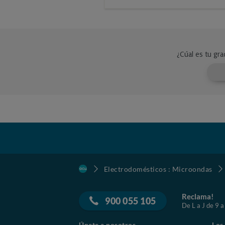
Electrodomésticos : Microondas
Reclama!
900 055 105
De L a J de 9 a
Únete a nosotros
Los