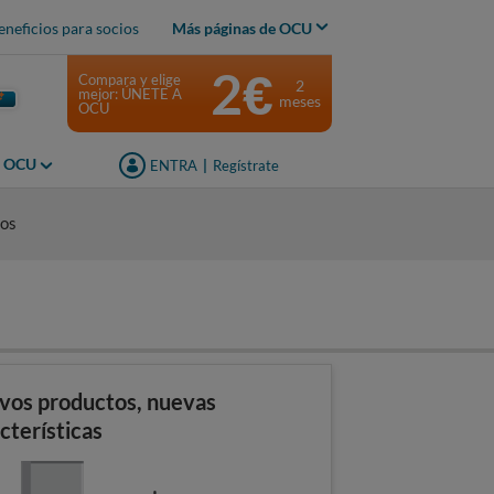
eneficios para socios
Más páginas de OCU
2€
Compara y elige
2
mejor: ÚNETE A
meses
OCU
s OCU
ENTRA
|
Regístrate
ios
vos productos, nuevas
cterísticas