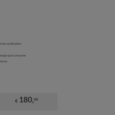
uctos analizados
energía que consume
otores
180,
00
€