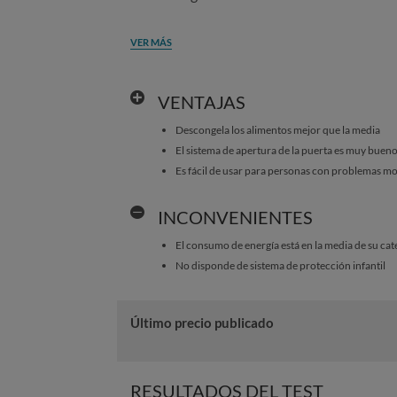
VER MÁS
VENTAJAS
Descongela los alimentos mejor que la media
El sistema de apertura de la puerta es muy buen
Es fácil de usar para personas con problemas m
INCONVENIENTES
El consumo de energía está en la media de su cat
No disponde de sistema de protección infantil
Último precio publicado
RESULTADOS DEL TEST