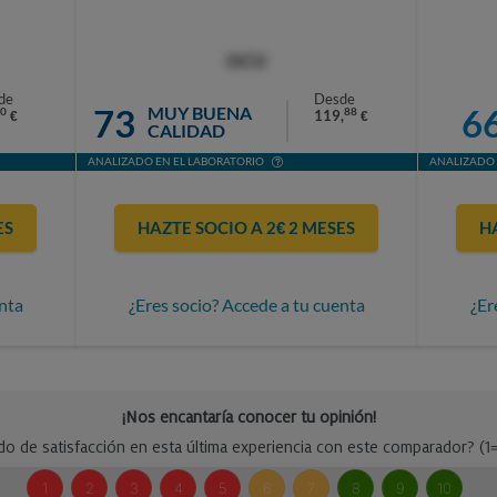
OCU
de
Desde
73
6
MUY BUENA
0
88
119,
€
€
CALIDAD
ANALIZADO EN EL LABORATORIO
ANALIZADO 
ES
HAZTE SOCIO A 2€ 2 MESES
H
nta
¿Eres socio? Accede a tu cuenta
¿Er