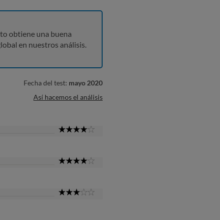
to obtiene una buena
lobal en nuestros análisis.
Fecha del test:
mayo 2020
Así hacemos el análisis
4
Star
4
Star
3
Star