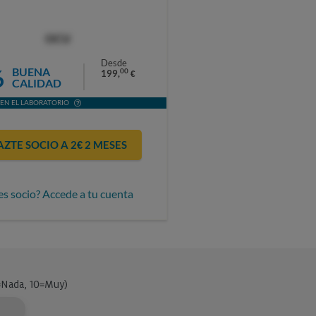
OCU
Desde
6
BUENA
00
199,
€
CALIDAD
EN EL LABORATORIO
AZTE SOCIO A 2€ 2 MESES
es socio? Accede a tu cuenta