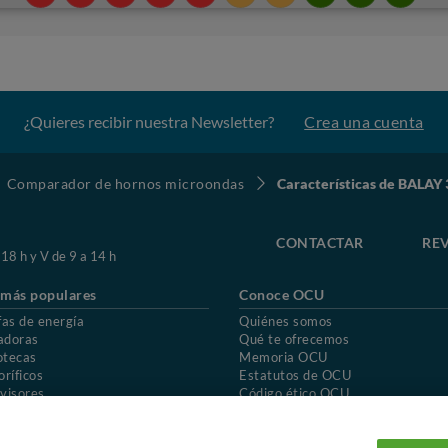
¿Quieres recibir nuestra Newsletter?
Crea una cuenta
Comparador de hornos microondas
Características de BALA
CONTACTAR
REV
 18 h y V de 9 a 14 h
 más populares
Conoce OCU
fas de energía
Quiénes somos
adoras
Qué te ofrecemos
otecas
Memoria OCU
oríficos
Estatutos de OCU
visores
Código ético OCU
chones
Preguntas frecuentes
ión de OCU
Política de privacidad
Uso del nombre y de los signos de OCU