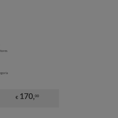
o
otores
egoría
170,
00
€