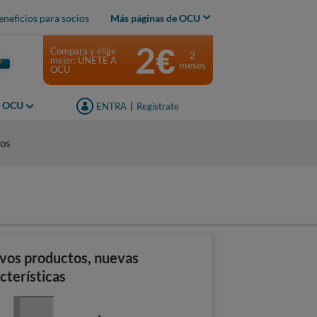
eneficios para socios
Más páginas de OCU
2€
Compara y elige
2
mejor: ÚNETE A
meses
OCU
s OCU
ENTRA
|
Regístrate
ios
vos productos, nuevas
cterísticas