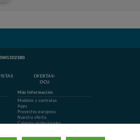
Y 3WG1021B0
ISTAS
OFERTAS-
OCU
Más Información
Modelos y contratos
Apps
Proyectos europeos
Nuestra oferta
Colegios profesionales
Mapa del sitio