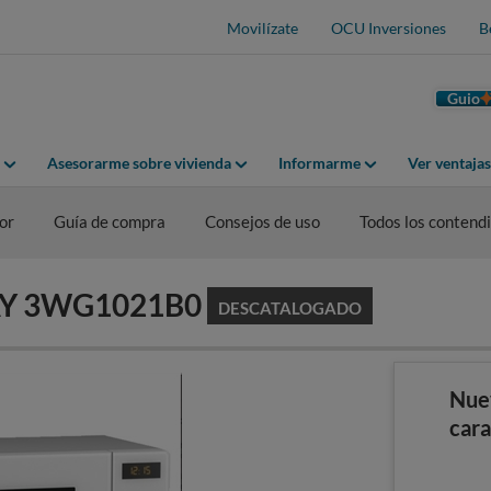
Movilízate
OCU Inversiones
B
Guio
Asesorarme sobre vivienda
Informarme
Ver ventaja
or
Guía de compra
Consejos de uso
Todos los contend
LAY 3WG1021B0
DESCATALOGADO
Nue
cara