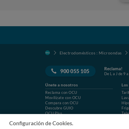
Electrodomésticos : Microondas
Reclama!
900 055 105
De L a J de 9 a
Únete a nosotros
Los
Reclama con OCU
Tari
Movilízate con OCU
Lav
Compara con OCU
Hip
Descubre GUIO
Frig
OCU Plus
Tele
Trabajar en OCU
Col
Configuración de Cookies.
© 2026 OCU
Condiciones generales de contratac