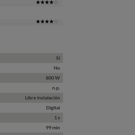
4
Star
4
Star
Sí
No
800 W
n.p.
Libre instalación
Digital
1 s
99 min