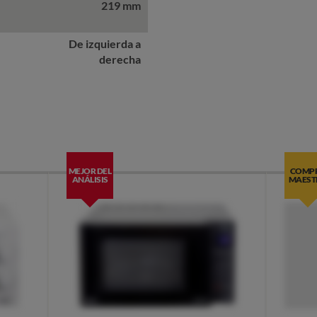
219 mm
De izquierda a
derecha
MEJOR DEL
COMP
ANÁLISIS
MAEST