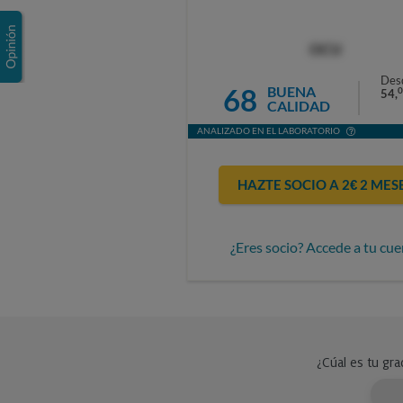
OCU
Des
68
BUENA
0
54,
CALIDAD
ANALIZADO EN EL LABORATORIO
HAZTE SOCIO A 2€ 2 MES
¿Eres socio? Accede a tu cue