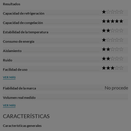
Resultados
1
Capacidad de refrigeración
Sta
5
Capacidad de congelación
Sta
2
Estabilidad de la temperatura
Sta
1
Consumo de energía
Sta
2
Aislamiento
Sta
2
Ruido
Sta
3
Facilidad de uso
Sta
VER MÁS
No procede
Fiabilidad de la marca
Volumen real medido
VER MÁS
CARACTERÍSTICAS
Características generales