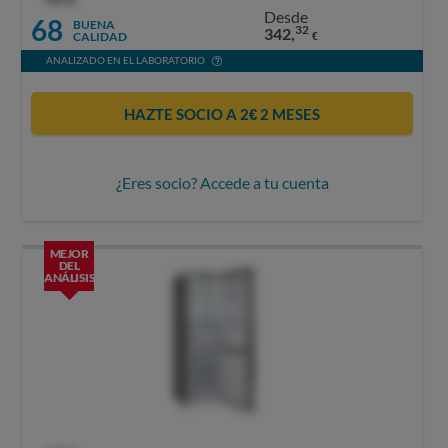
Desde
68
BUENA
32
342,
CALIDAD
€
ANALIZADO EN EL LABORATORIO
HAZTE SOCIO A 2€ 2 MESES
¿Eres socio? Accede a tu cuenta
MEJOR
DEL
ANÁLISIS