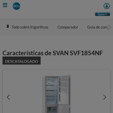
Skip
to
main
Guio
content
Todo sobre frigoríficos
Comparador
Guía de compra
Características de SVAN SVF1854NF
DESCATALOGADO