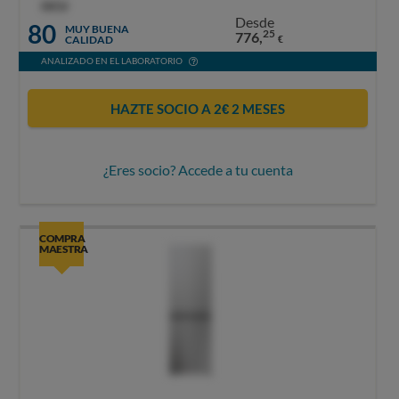
OCU
Desde
80
MUY BUENA
25
776,
CALIDAD
€
ANALIZADO EN EL LABORATORIO
HAZTE SOCIO A 2€ 2 MESES
¿Eres socio? Accede a tu cuenta
COMPRA
MAESTRA