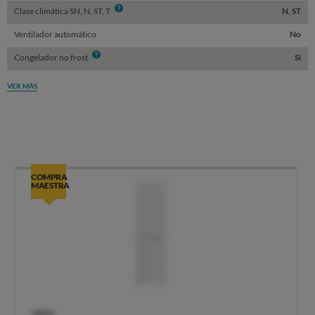
Info
Clase climática SN, N, ST, T
N, ST
Ventilador automático
No
Info
Congelador no frost
Sí
VER MÁS
COMPRA
MAESTRA
OCU