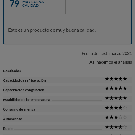
79
MUY BUENA
CALIDAD
Este es un producto de muy buena calidad.
Fecha del test:
marzo 2021
Así hacemos el análisis
Resultados
5
Capacidad de refrigeración
Sta
5
Capacidad de congelación
Sta
5
Estabilidad de la temperatura
Sta
4
Consumo de energía
Sta
3
Aislamiento
Sta
4
Ruido
Sta