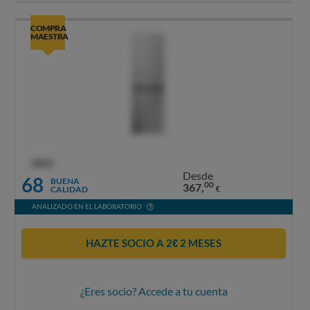
COMPRA
MAESTRA
OCU
Desde
68
BUENA
00
367,
CALIDAD
€
ANALIZADO EN EL LABORATORIO
HAZTE SOCIO A 2€ 2 MESES
¿Eres socio? Accede a tu cuenta