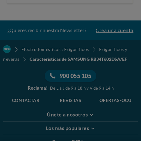
¿Quieres recibir nuestra Newsletter?
Crea una cuenta
Electrodomésticos : Frigoríficos
Frigoríficos y
neveras
Características de SAMSUNG RB34T602DSA/EF
900 055 105
Reclama!
De L a J de 9 a 18 h y V de 9 a 14 h
CONTACTAR
REVISTAS
OFERTAS-OCU
Únete a nosotros
Los más populares