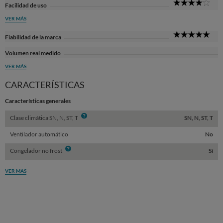
4
Facilidad de uso
Sta
VER MÁS
5
Fiabilidad de la marca
Sta
Volumen real medido
VER MÁS
CARACTERÍSTICAS
Características generales
Info
Clase climática SN, N, ST, T
SN, N, ST, T
Ventilador automático
No
Info
Congelador no frost
Sí
VER MÁS