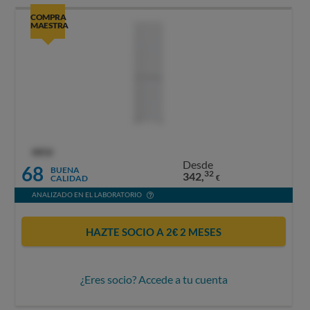
COMPRA
MAESTRA
OCU
Desde
68
BUENA
32
342,
CALIDAD
€
ANALIZADO EN EL LABORATORIO
HAZTE SOCIO A 2€ 2 MESES
¿Eres socio? Accede a tu cuenta