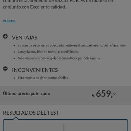
compra está alrededor de 633,57 EUR. Es un modelo en
conjunto con Excelente calidad.
VER MÁS
VENTAJAS
La comida se conserva adecuadamente en el compartimiento del refrigerador.
Congela muy bien en todas las condiciones.
No es necesario descongelar el congelador periódicamente.
INCONVENIENTES
Este modelo no tiene puntos débiles.
659,
Último precio publicado
00
€
RESULTADOS DEL TEST