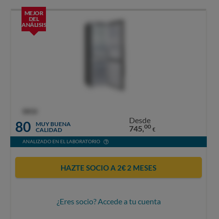
MEJOR
DEL
ANÁLISIS
OCU
Desde
80
MUY BUENA
00
745,
CALIDAD
€
ANALIZADO EN EL LABORATORIO
HAZTE SOCIO A 2€ 2 MESES
¿Eres socio? Accede a tu cuenta