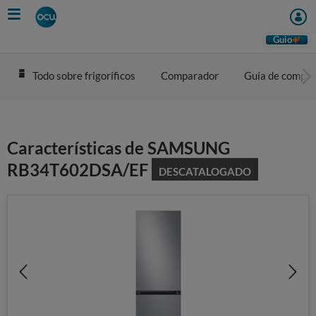
Skip
to
main
Guio
content
Todo sobre frigoríficos
Comparador
Guía de compra
Características de SAMSUNG
RB34T602DSA/EF
DESCATALOGADO