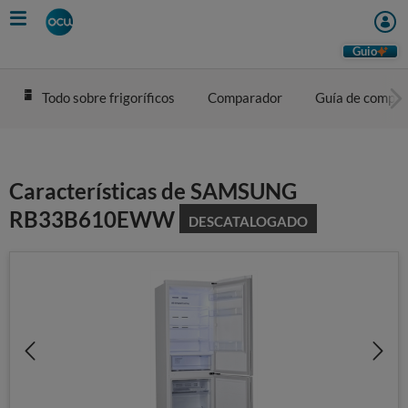
Skip
to
main
Guio
content
Todo sobre frigoríficos
Comparador
Guía de compra
Características de SAMSUNG
RB33B610EWW
DESCATALOGADO