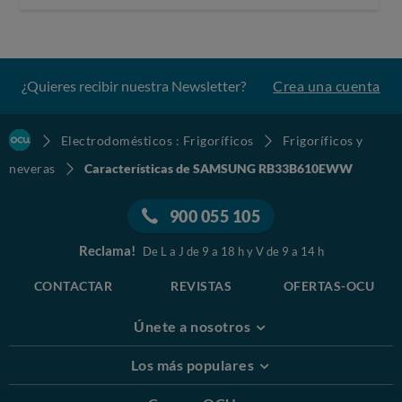
¿Quieres recibir nuestra Newsletter?
Crea una cuenta
Electrodomésticos : Frigoríficos
Frigoríficos y
neveras
Características de SAMSUNG RB33B610EWW
900 055 105
Reclama!
De L a J de 9 a 18 h y V de 9 a 14 h
CONTACTAR
REVISTAS
OFERTAS-OCU
Únete a nosotros
Los más populares