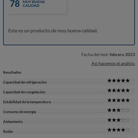
78
MUY BUENA
CALIDAD
Este es un producto de muy buena calidad.
Fecha del test:
febrero 2023
Así hacemos el análisis
Resultados
5
Capacidad de refrigeración
Sta
5
Capacidad de congelación
Sta
5
Estabilidad de la temperatura
Sta
3
Consumo de energía
Sta
3
Aislamiento
Sta
4
Ruido
Sta