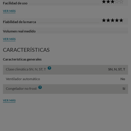
3
Facilidad de uso
Sta
VER MÁS
5
Fiabilidad de la marca
Sta
Volumen real medido
VER MÁS
CARACTERÍSTICAS
Características generales
Info
Clase climática SN, N, ST, T
SN, N, ST, T
Ventilador automático
No
Info
Congelador no frost
Sí
VER MÁS