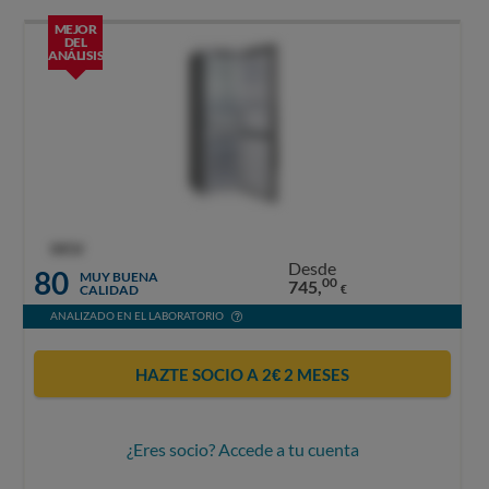
MEJOR
DEL
ANÁLISIS
OCU
Desde
80
MUY BUENA
00
745,
CALIDAD
€
ANALIZADO EN EL LABORATORIO
HAZTE SOCIO A 2€ 2 MESES
¿Eres socio? Accede a tu cuenta