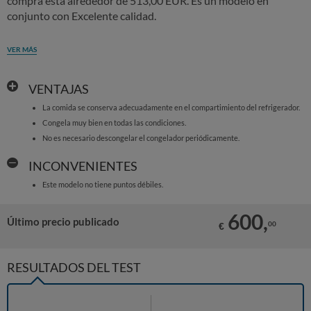
compra está alrededor de 513,00 EUR. Es un modelo en
conjunto con Excelente calidad.
VER MÁS
VENTAJAS
La comida se conserva adecuadamente en el compartimiento del refrigerador.
Congela muy bien en todas las condiciones.
No es necesario descongelar el congelador periódicamente.
INCONVENIENTES
Este modelo no tiene puntos débiles.
600,
Último precio publicado
00
€
RESULTADOS DEL TEST