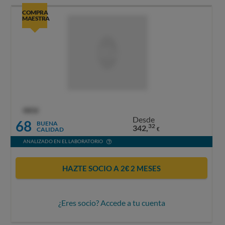
COMPRA
MAESTRA
OCU
Desde
68
BUENA
32
342,
CALIDAD
€
ANALIZADO EN EL LABORATORIO
HAZTE SOCIO A 2€ 2 MESES
¿Eres socio? Accede a tu cuenta