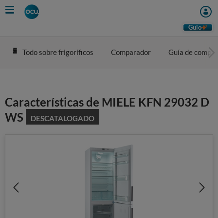
Skip
to
main
Guio
content
Todo sobre frigoríficos
Comparador
Guía de compra
Características de MIELE KFN 29032 D
WS
DESCATALOGADO