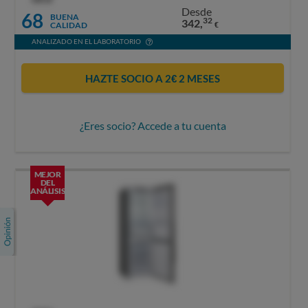
Desde
68
BUENA
32
342,
CALIDAD
€
ANALIZADO EN EL LABORATORIO
HAZTE SOCIO A 2€ 2 MESES
¿Eres socio? Accede a tu cuenta
MEJOR
DEL
ANÁLISIS