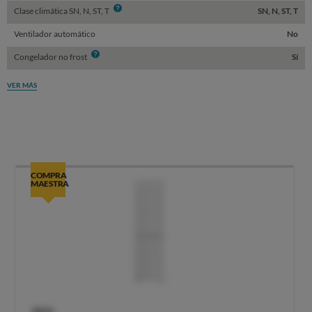
Info
Clase climática SN, N, ST, T
SN, N, ST, T
Ventilador automático
No
Info
Congelador no frost
Sí
VER MÁS
COMPRA
MAESTRA
OCU