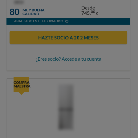
OCU
Desde
80
MUY BUENA
00
745,
CALIDAD
€
ANALIZADO EN EL LABORATORIO
HAZTE SOCIO A 2€ 2 MESES
¿Eres socio? Accede a tu cuenta
COMPRA
MAESTRA