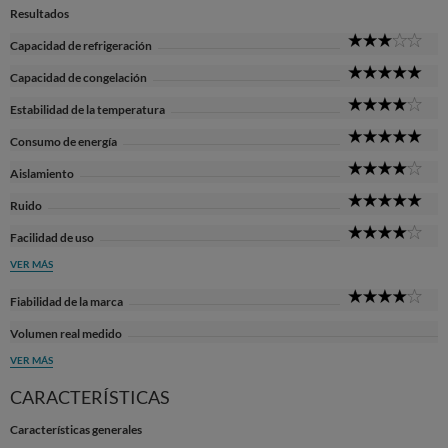
Resultados
3
Capacidad de refrigeración
Sta
5
Capacidad de congelación
Sta
4
Estabilidad de la temperatura
Sta
5
Consumo de energía
Sta
4
Aislamiento
Sta
5
Ruido
Sta
4
Facilidad de uso
Sta
VER MÁS
4
Fiabilidad de la marca
Sta
Volumen real medido
VER MÁS
CARACTERÍSTICAS
Características generales