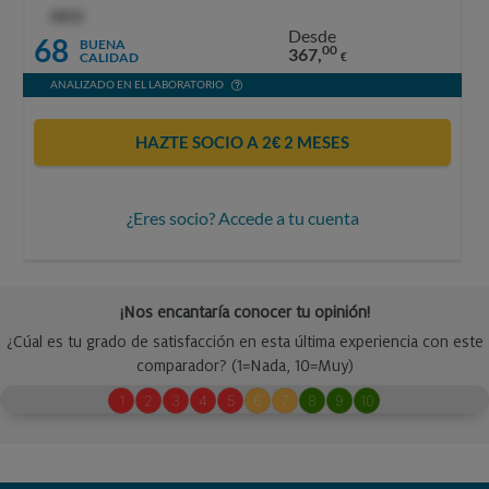
OCU
Desde
68
BUENA
00
367,
CALIDAD
€
ANALIZADO EN EL LABORATORIO
HAZTE SOCIO A 2€ 2 MESES
¿Eres socio? Accede a tu cuenta