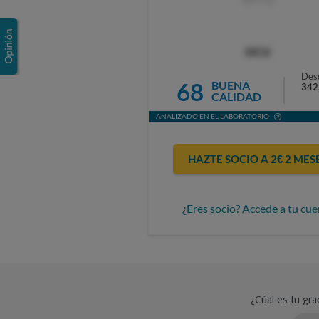
OCU
Des
68
BUENA
342
CALIDAD
ANALIZADO EN EL LABORATORIO
HAZTE SOCIO A 2€ 2 MES
¿Eres socio? Accede a tu cue