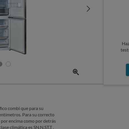
Haz
test
ico combi que para su
entímetros. Para su correcto
 por encima como por detrás
lase climática es SN,N,ST,T .