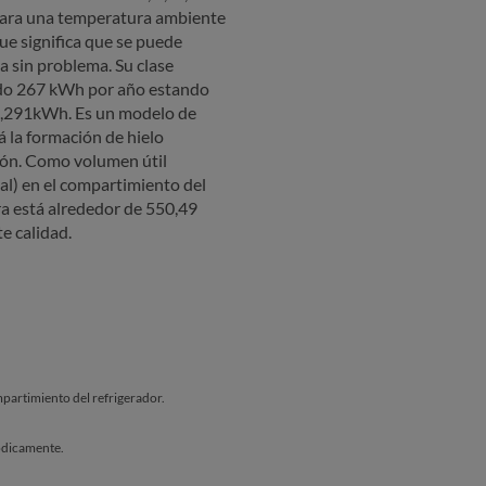
para una temperatura ambiente
e significa que se puede
a sin problema. Su clase
ado 267 kWh por año estando
a,291kWh. Es un modelo de
á la formación de hielo
ión. Como volumen útil
al) en el compartimiento del
pra está alrededor de 550,49
e calidad.
artimiento del refrigerador.
ódicamente.