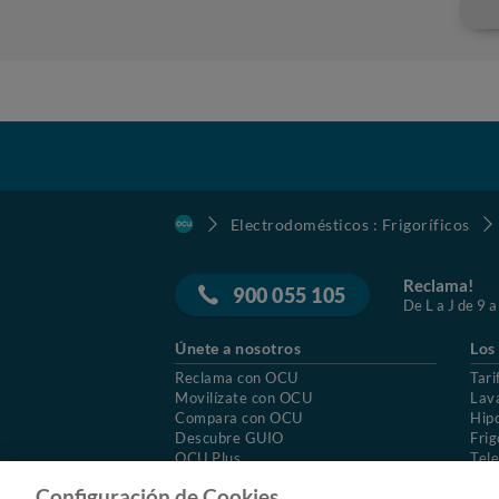
Electrodomésticos : Frigoríficos
Reclama!
900 055 105
De L a J de 9 a
Únete a nosotros
Los
Reclama con OCU
Tari
Movilízate con OCU
Lav
Compara con OCU
Hip
Descubre GUIO
Frig
OCU Plus
Tele
Trabajar en OCU
Col
Configuración de Cookies.