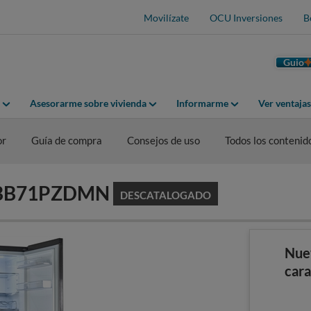
Movilízate
OCU Inversiones
B
Guio
Asesorarme sobre vivienda
Informarme
Ver ventaja
or
Guía de compra
Consejos de uso
Todos los contenid
G GBB71PZDMN
DESCATALOGADO
Nue
cara