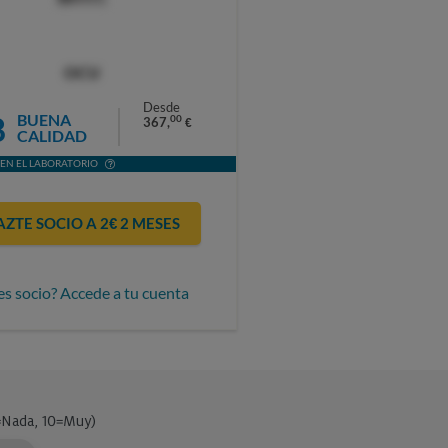
OCU
Desde
8
BUENA
00
367,
€
CALIDAD
EN EL LABORATORIO
AZTE SOCIO A 2€ 2 MESES
es socio? Accede a tu cuenta