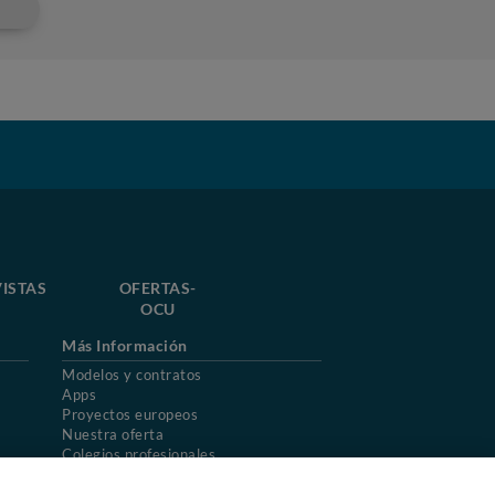
ISTAS
OFERTAS-
OCU
Más Información
Modelos y contratos
Apps
Proyectos europeos
Nuestra oferta
Colegios profesionales
Mapa del sitio