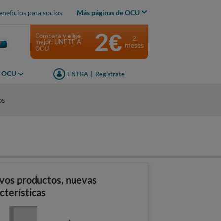
eneficios para socios
Más páginas de OCU
2€
Compara y elige
2
mejor: ÚNETE A
meses
OCU
s OCU
ENTRA
|
Regístrate
os
vos productos, nuevas
cterísticas