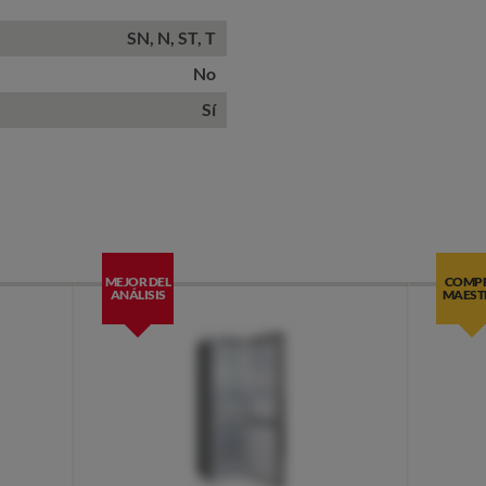
SN, N, ST, T
No
Sí
MEJOR DEL
COMP
ANÁLISIS
MAEST