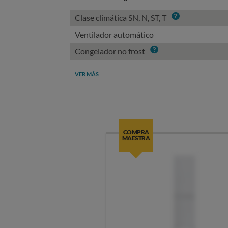
Info
Clase climática SN, N, ST, T
Ventilador automático
Info
Congelador no frost
VER MÁS
COMPRA
MAESTRA