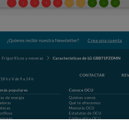
¿Quieres recibir nuestra Newsletter?
Crea una cuenta
Frigoríficos y neveras
Características de LG GBB71PZDMN
CONTACTAR
REV
 18 h y V de 9 a 14 h
 más populares
Conoce OCU
fas de energía
Quiénes somos
adoras
Qué te ofrecemos
otecas
Memoria OCU
oríficos
Estatutos de OCU
visores
Código ético OCU
chones
Preguntas frecuentes