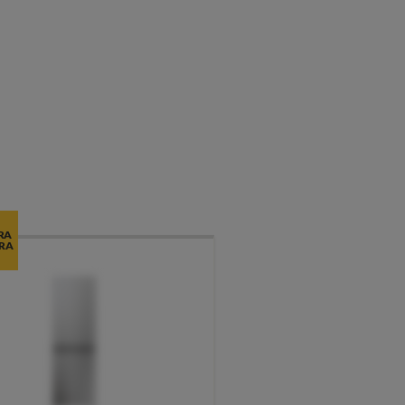
RA
RA