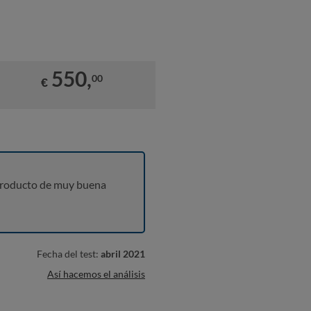
550,
00
€
producto de muy buena
Fecha del test:
abril 2021
Así hacemos el análisis