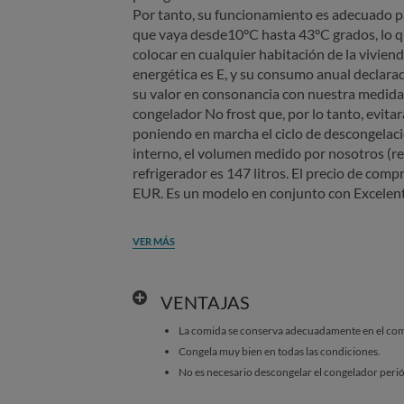
Por tanto, su funcionamiento es adecuado 
que vaya desde10°C hasta 43°C grados, lo qu
colocar en cualquier habitación de la viviend
energética es E, y su consumo anual declar
su valor en consonancia con nuestra medid
congelador No frost que, por lo tanto, evitar
poniendo en marcha el ciclo de descongelac
interno, el volumen medido por nosotros (re
refrigerador es 147 litros. El precio de com
EUR. Es un modelo en conjunto con Excelent
VER MÁS
VENTAJAS
La comida se conserva adecuadamente en el comp
Congela muy bien en todas las condiciones.
No es necesario descongelar el congelador peri