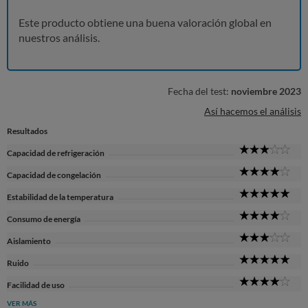
Este producto obtiene una buena valoración global en
nuestros análisis.
Fecha del test:
noviembre 2023
Así hacemos el análisis
Resultados
3
Capacidad de refrigeración
Sta
4
Capacidad de congelación
Sta
5
Estabilidad de la temperatura
Sta
4
Consumo de energía
Sta
3
Aislamiento
Sta
5
Ruido
Sta
4
Facilidad de uso
Sta
VER MÁS