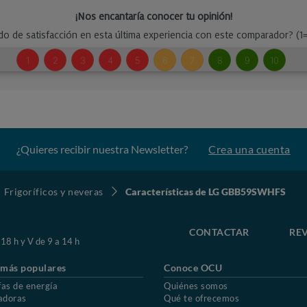
¿Quieres recibir nuestra Newsletter?
Crea una cuenta
Frigoríficos y neveras
Características de LG GBB59SWHFS
CONTACTAR
REV
 18 h y V de 9 a 14 h
 más populares
Conoce OCU
fas de energía
Quiénes somos
adoras
Qué te ofrecemos