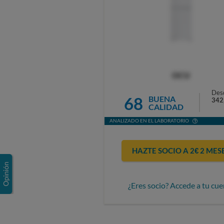
OCU
Des
68
BUENA
342
CALIDAD
ANALIZADO EN EL LABORATORIO
HAZTE SOCIO A 2€ 2 MES
¿Eres socio? Accede a tu cue