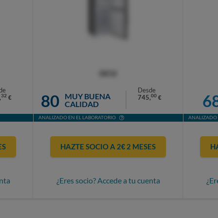
OCU
de
Desde
80
6
MUY BUENA
32
00
,
745,
€
€
CALIDAD
ANALIZADO EN EL LABORATORIO
ANALIZADO 
ES
HAZTE SOCIO A 2€ 2 MESES
H
nta
¿Eres socio? Accede a tu cuenta
¿Er