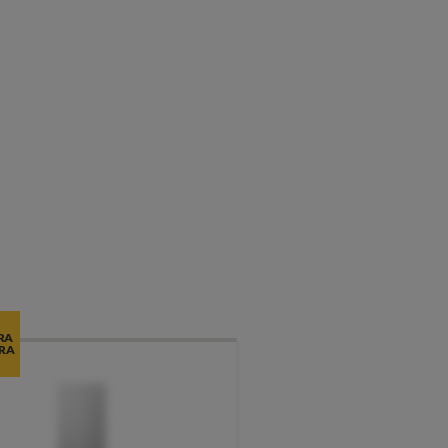
RA
RA