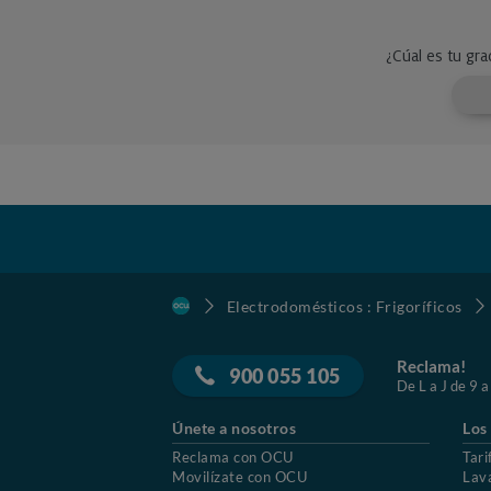
Electrodomésticos : Frigoríficos
Reclama!
900 055 105
De L a J de 9 a
Únete a nosotros
Los
Reclama con OCU
Tari
Movilízate con OCU
Lav