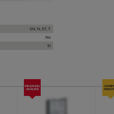
Star
SN, N, ST, T
No
Sí
MEJOR DEL
COMP
ANÁLISIS
MAEST