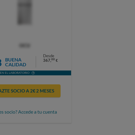
OCU
Desde
8
BUENA
00
367,
€
CALIDAD
EN EL LABORATORIO
AZTE SOCIO A 2€ 2 MESES
es socio? Accede a tu cuenta