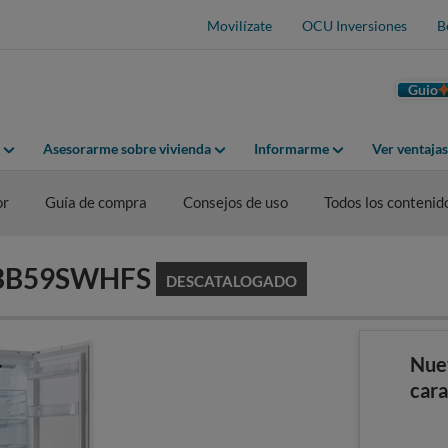
Movilízate
OCU Inversiones
B
Guio
Asesorarme sobre vivienda
Informarme
Ver ventaja
or
Guía de compra
Consejos de uso
Todos los contenid
 GBB59SWHFS
DESCATALOGADO
Nue
cara