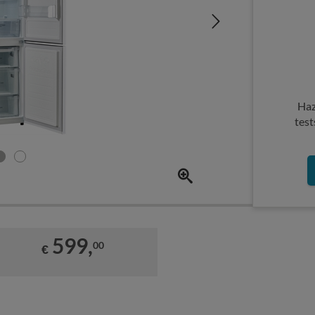
Haz
test
599,
00
€