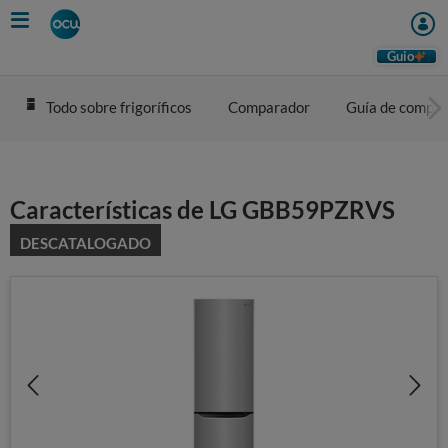
Skip
to
main
Guio
content
Todo sobre frigoríficos
Comparador
Guía de compra
Características de LG GBB59PZRVS
DESCATALOGADO