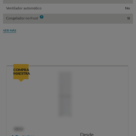
Ventilador automático
No
Info
Congelador no frost
Sí
VER MÁS
COMPRA
MAESTRA
OCU
Desde