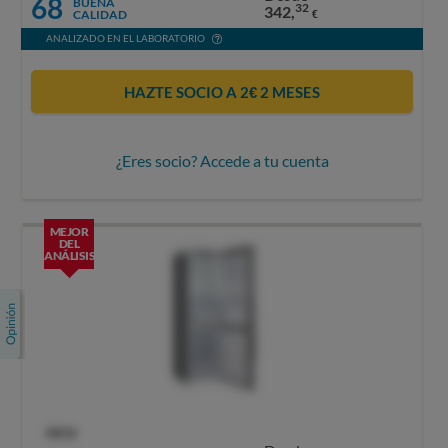
68
BUENA
32
342,
CALIDAD
€
ANALIZADO EN EL LABORATORIO
HAZTE SOCIO A 2€ 2 MESES
¿Eres socio? Accede a tu cuenta
MEJOR
DEL
ANÁLISIS
OCU