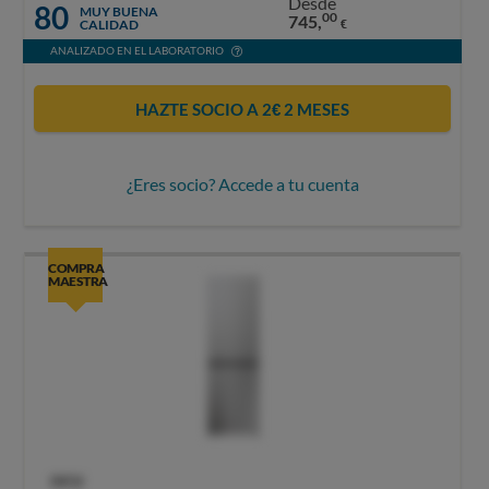
Desde
80
MUY BUENA
00
745,
CALIDAD
€
ANALIZADO EN EL LABORATORIO
HAZTE SOCIO A 2€ 2 MESES
¿Eres socio? Accede a tu cuenta
COMPRA
MAESTRA
OCU