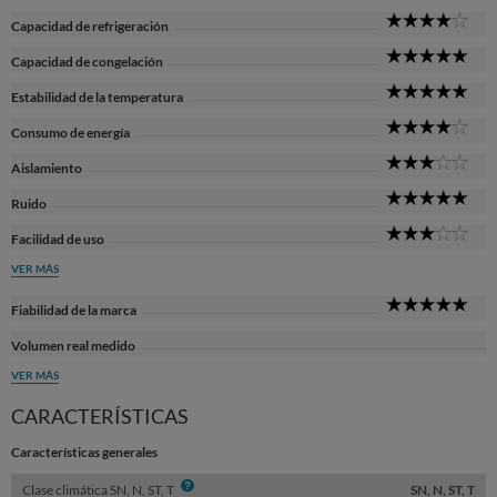
4
Capacidad de refrigeración
Sta
5
Capacidad de congelación
Sta
5
Estabilidad de la temperatura
Sta
4
Consumo de energía
Sta
3
Aislamiento
Sta
5
Ruido
Sta
3
Facilidad de uso
Sta
VER MÁS
5
Fiabilidad de la marca
Sta
Volumen real medido
VER MÁS
CARACTERÍSTICAS
Características generales
Info
Clase climática SN, N, ST, T
SN, N, ST, T