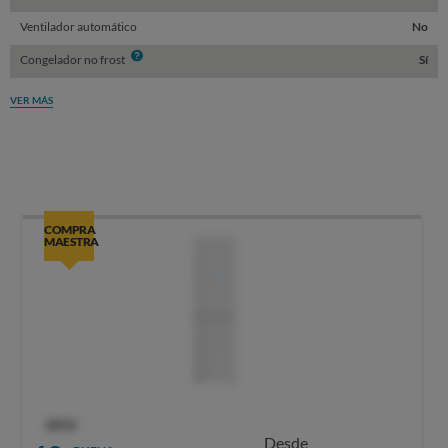
Ventilador automático
No
Info
Congelador no frost
Sí
VER MÁS
COMPRA
MAESTRA
OCU
Desde