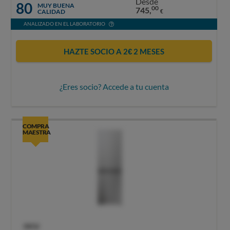
Desde
80
MUY BUENA
00
745,
CALIDAD
€
ANALIZADO EN EL LABORATORIO
HAZTE SOCIO A 2€ 2 MESES
¿Eres socio? Accede a tu cuenta
COMPRA
MAESTRA
OCU