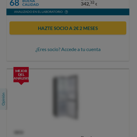
68
BUENA
32
342,
CALIDAD
€
ANALIZADO EN EL LABORATORIO
HAZTE SOCIO A 2€ 2 MESES
¿Eres socio? Accede a tu cuenta
MEJOR
DEL
ANÁLISIS
OCU