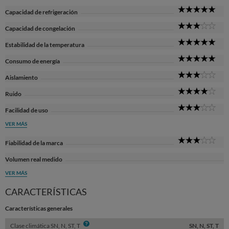
5
Capacidad de refrigeración
Sta
3
Capacidad de congelación
Sta
5
Estabilidad de la temperatura
Sta
5
Consumo de energía
Sta
3
Aislamiento
Sta
4
Ruido
Sta
3
Facilidad de uso
Sta
VER MÁS
3
Fiabilidad de la marca
Sta
Volumen real medido
VER MÁS
CARACTERÍSTICAS
Características generales
Info
Clase climática SN, N, ST, T
SN, N, ST, T