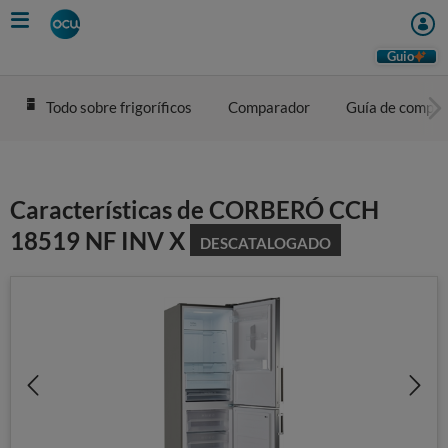
Skip
to
main
Guio
content
Todo sobre frigoríficos
Comparador
Guía de compra
Características de CORBERÓ CCH
18519 NF INV X
DESCATALOGADO