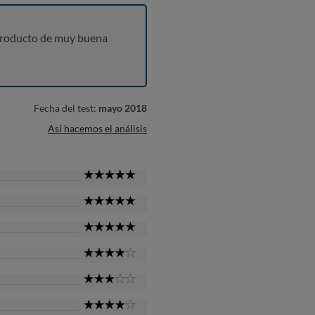
producto de muy buena
Fecha del test:
mayo 2018
Así hacemos el análisis
5
Star
5
Star
5
Star
4
Star
3
Star
4