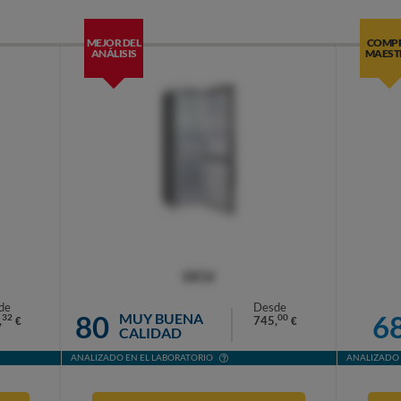
MEJOR DEL
COMP
ANÁLISIS
MAEST
OCU
de
Desde
80
6
MUY BUENA
32
00
,
745,
€
€
CALIDAD
ANALIZADO EN EL LABORATORIO
ANALIZADO 