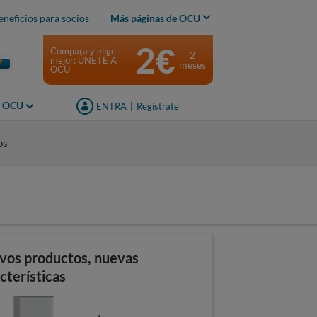
eneficios para socios
Más páginas de OCU
2€
Compara y elige
2
mejor: ÚNETE A
meses
OCU
s OCU
ENTRA
|
Regístrate
os
vos productos, nuevas
cterísticas