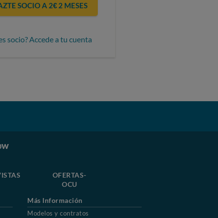
AZTE SOCIO A 2€ 2 MESES
es socio? Accede a tu cuenta
50W
ISTAS
OFERTAS-
OCU
Más Información
Modelos y contratos