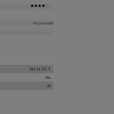
Star
4
Star
No procede
SN, N, ST, T
No
Sí