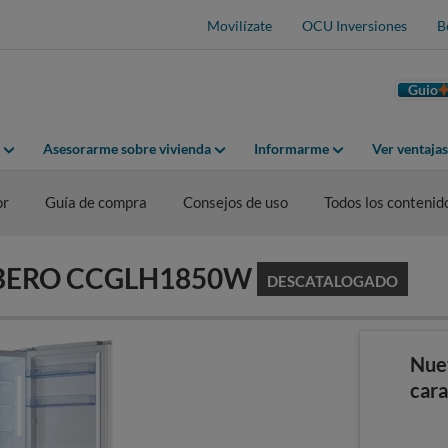
Movilízate
OCU Inversiones
B
Guio
Asesorarme sobre vivienda
Informarme
Ver ventaja
or
Guía de compra
Consejos de uso
Todos los contenid
ORBERO CCGLH1850W
DESCATALOGADO
Nue
cara