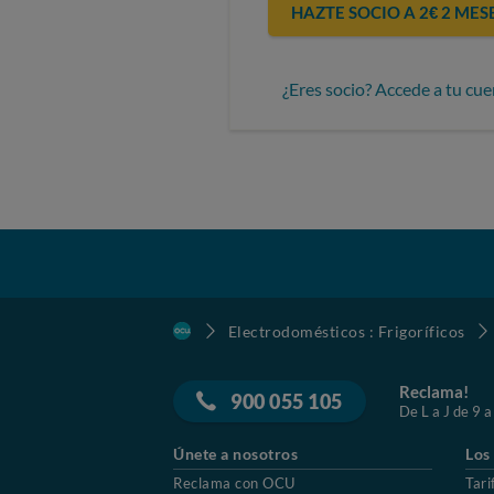
HAZTE SOCIO A 2€ 2 MES
¿Eres socio? Accede a tu cue
Electrodomésticos : Frigoríficos
Reclama!
900 055 105
De L a J de 9 a
Únete a nosotros
Los
Reclama con OCU
Tari