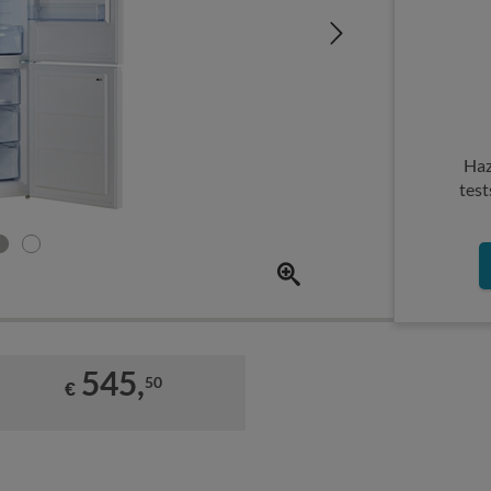
Haz
test
545,
50
€