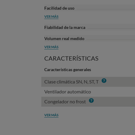
Facilidad de uso
VER MÁS
Fiabilidad de la marca
Volumen real medido
VER MÁS
CARACTERÍSTICAS
Características generales
Info
Clase climática SN, N, ST, T
Ventilador automático
Info
Congelador no frost
VER MÁS