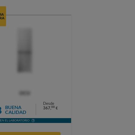
RA
RA
OCU
Desde
8
BUENA
00
367,
€
CALIDAD
EN EL LABORATORIO