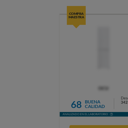
COMPRA
MAESTRA
OCU
Des
68
BUENA
342
CALIDAD
ANALIZADO EN EL LABORATORIO