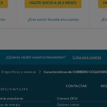
ES
HAZTE SOCIO A 2€ 2 MESES
H
nta
¿Eres socio? Accede a tu cuenta
¿Er
¿Quieres recibir nuestra Newsletter?
Crea una cuenta
Frigoríficos y neveras
Características de CORBERO CCGLH18
CONTACTAR
REV
 18 h y V de 9 a 14 h
 más populares
Conoce OCU
fas de energía
Quiénes somos