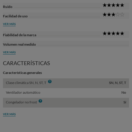
Sta
5
Ruido
Sta
3
Facilidad de uso
Sta
VER MÁS
5
Fiabilidad de la marca
Sta
Volumen real medido
VER MÁS
CARACTERÍSTICAS
Características generales
Info
Clase climática SN, N, ST, T
SN, N, ST, T
Ventilador automático
No
Info
Congelador no frost
Sí
VER MÁS