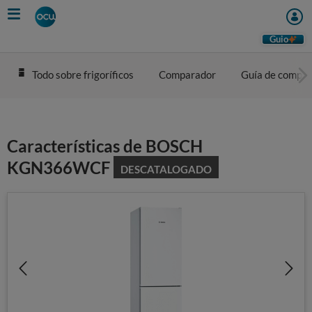
Skip
to
main
Guio
content
Todo sobre frigoríficos
Comparador
Guía de compra
Características de BOSCH
KGN366WCF
DESCATALOGADO