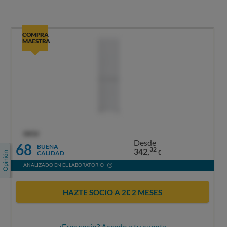
COMPRA
MAESTRA
OCU
Desde
68
BUENA
32
342,
CALIDAD
€
ANALIZADO EN EL LABORATORIO
HAZTE SOCIO A 2€ 2 MESES
¿Eres socio? Accede a tu cuenta