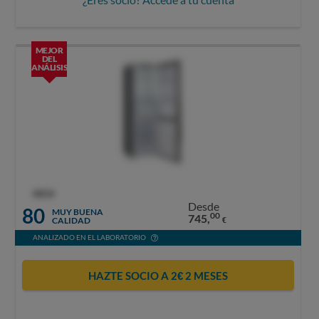
MEJOR
DEL
ANÁLISIS
OCU
Desde
80
MUY BUENA
00
745,
CALIDAD
€
ANALIZADO EN EL LABORATORIO
HAZTE SOCIO A 2€ 2 MESES