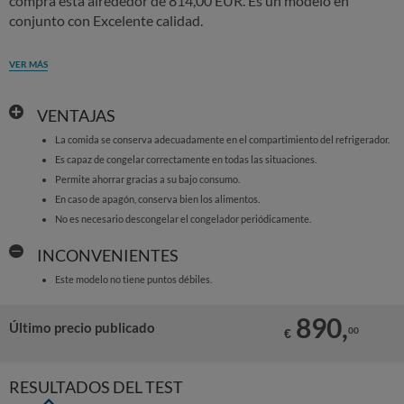
compra está alrededor de 814,00 EUR. Es un modelo en
conjunto con Excelente calidad.
VER MÁS
VENTAJAS
La comida se conserva adecuadamente en el compartimiento del refrigerador.
Es capaz de congelar correctamente en todas las situaciones.
Permite ahorrar gracias a su bajo consumo.
En caso de apagón, conserva bien los alimentos.
No es necesario descongelar el congelador periódicamente.
INCONVENIENTES
Este modelo no tiene puntos débiles.
890,
Último precio publicado
00
€
RESULTADOS DEL TEST