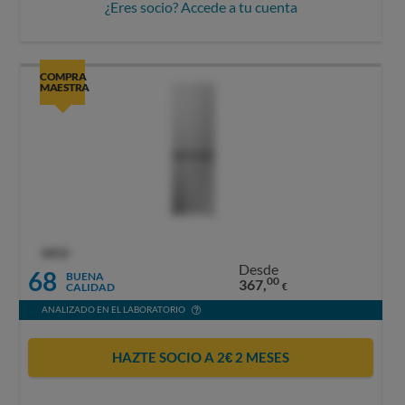
¿Eres socio? Accede a tu cuenta
COMPRA
MAESTRA
OCU
Desde
68
BUENA
00
367,
CALIDAD
€
ANALIZADO EN EL LABORATORIO
HAZTE SOCIO A 2€ 2 MESES