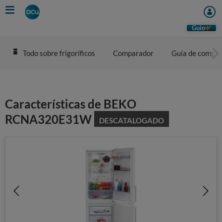
Skip
to
main
Guio
content
Todo sobre frigoríficos
Comparador
Guía de compra
Características de BEKO
RCNA320E31W
DESCATALOGADO