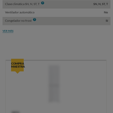
Info
Clase climática SN, N, ST, T
SN, N, ST, T
Ventilador automático
No
Info
Congelador no frost
Sí
VER MÁS
COMPRA
MAESTRA
OCU