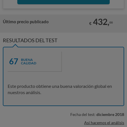
432,
Último precio publicado
00
€
RESULTADOS DEL TEST
67
BUENA
CALIDAD
Este producto obtiene una buena valoración global en
nuestros análisis.
Fecha del test:
diciembre 2018
Así hacemos el análisis