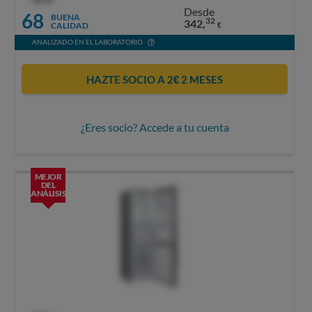
Desde
68
BUENA
32
342,
CALIDAD
€
ANALIZADO EN EL LABORATORIO
HAZTE SOCIO A 2€ 2 MESES
¿Eres socio? Accede a tu cuenta
MEJOR
DEL
ANÁLISIS