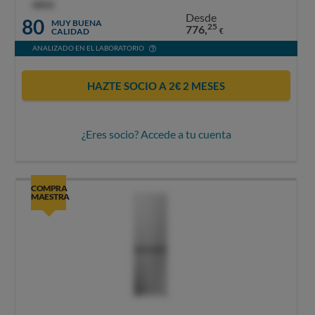
OCU
Desde
80
MUY BUENA
25
776,
CALIDAD
€
ANALIZADO EN EL LABORATORIO
HAZTE SOCIO A 2€ 2 MESES
¿Eres socio? Accede a tu cuenta
COMPRA
MAESTRA