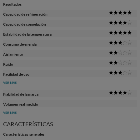
Resultados
5
Capacidad de refrigeración
Sta
4
Capacidad de congelación
Sta
5
Estabilidad de la temperatura
Sta
3
Consumo de energía
Sta
2
Aislamiento
Sta
2
Ruido
Sta
3
Facilidad de uso
Sta
VER MÁS
4
Fiabilidad de la marca
Sta
Volumen real medido
VER MÁS
CARACTERÍSTICAS
Características generales