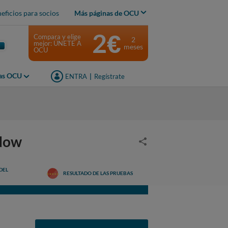
eficios para socios
Más páginas de OCU
2€
Compara y elige
2
mejor: ÚNETE A
meses
OCU
jas OCU
ENTRA
|
Regístrate
ndow
DEL
RESULTADO DE LAS PRUEBAS