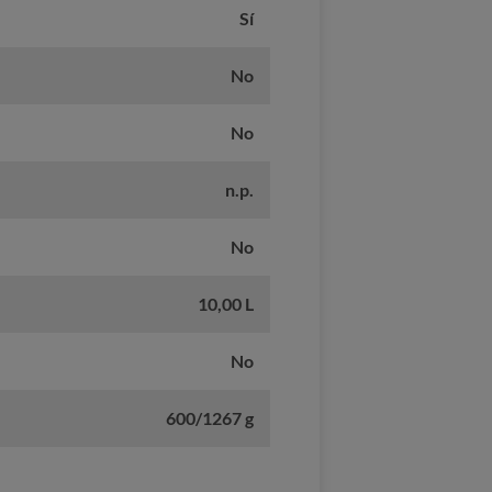
Sí
No
No
n.p.
No
10,00 L
No
600/1267 g