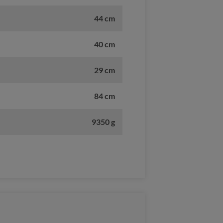
44 cm
40 cm
29 cm
84 cm
9350 g