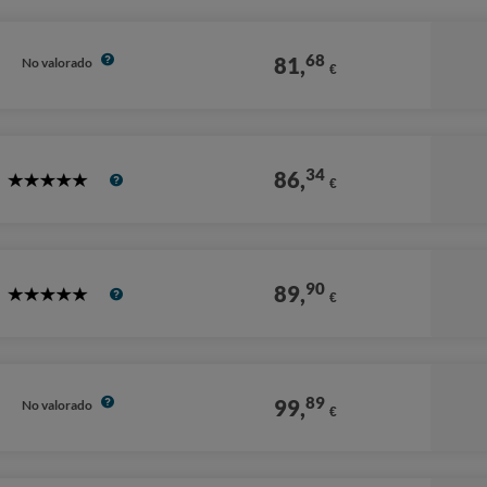
68
81,
No valorado
€
34
86,
€
5
Stars
90
89,
€
5
Stars
89
99,
No valorado
€