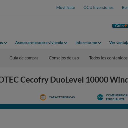
Movilízate
OCU Inversiones
Ben
Guio
os
Asesorarme sobre vivienda
Informarme
Ver venta
Guía de compra
Consejos de uso
Todos los contenidos
ECOTEC Cecofry DuoLevel 10000 Wi
COMENTARIOS 
CARACTERÍSTICAS
ESPECIALISTA