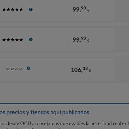
90
99,
€
5
Stars
90
99,
€
5
Stars
33
106,
No valorado
€
s precios y tiendas aquí publicados
cio, desde OCU aconsejamos que evalúes la necesidad real en l