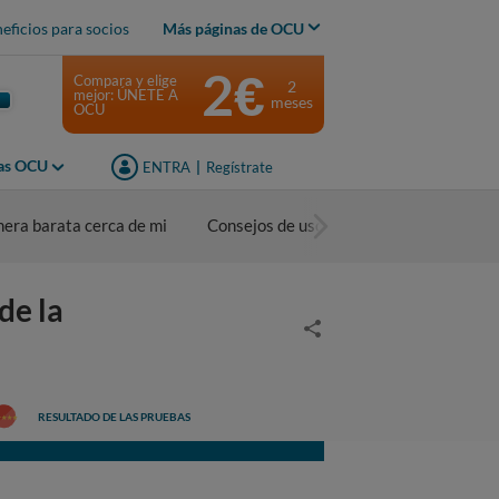
eficios para socios
Más páginas de OCU
2€
Compara y elige
2
mejor: ÚNETE A
meses
OCU
jas OCU
ENTRA
|
Regístrate
nera barata cerca de mi
Consejos de uso
de la
RESULTADO DE LAS PRUEBAS