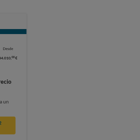
Desde
00
34.010,
€
recio
a un
2