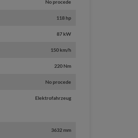
No procede
118 hp
87 kW
150 km/h
220 Nm
No procede
Elektrofahrzeug
3632 mm