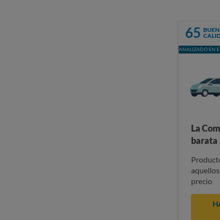
65
BUEN
CALI
ANALIZADO EN E
La Com
barata
Producto
aquellos
precio
H