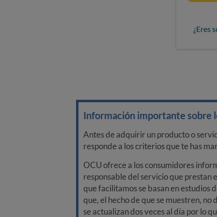
¿Eres s
Información importante sobre lo
Antes de adquirir un producto o servi
responde a los criterios que te has m
OCU ofrece a los consumidores informa
responsable del servicio que prestan e
que facilitamos se basan en estudios d
que, el hecho de que se muestren, no 
se actualizan dos veces al día por lo q