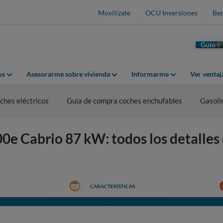
Movilízate
OCU Inversiones
Ben
Guio
os
Asesorarme sobre vivienda
Informarme
Ver venta
hes eléctricos
Guia de compra coches enchufables
Gasoli
0e Cabrio 87 kW: todos los detalles 
CARACTERÍSTICAS