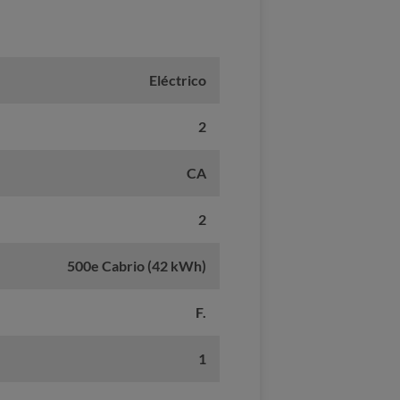
Eléctrico
2
CA
2
500e Cabrio (42 kWh)
F.
1