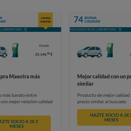
74
A
BUENA
COMPRA
DAD
CALIDAD
MAESTRA
L LABORATORIO
ANALIZADO EN EL LABORATORIO
Desde
00
25.140,
€
pra Maestra más
Mejor calidad con un p
similar
 más barato entre
Producto de mejor calidad 
 con mejor relación calidad
precio similar al buscado
HAZTE SOCIO A 2€ 
MESES
AZTE SOCIO A 2€ 2
MESES