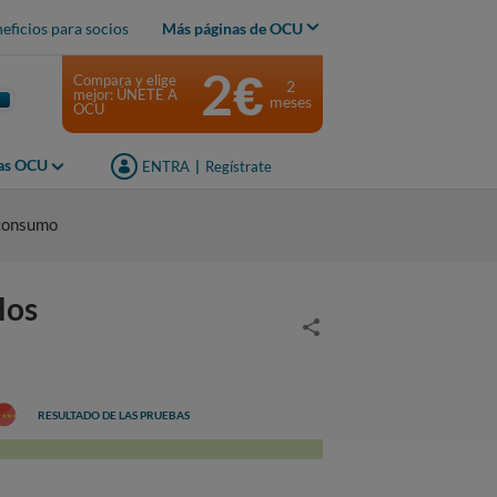
eficios para socios
Más páginas de OCU
2€
Compara y elige
2
mejor: ÚNETE A
meses
OCU
jas OCU
ENTRA
|
Regístrate
 consumo
los
RESULTADO DE LAS PRUEBAS