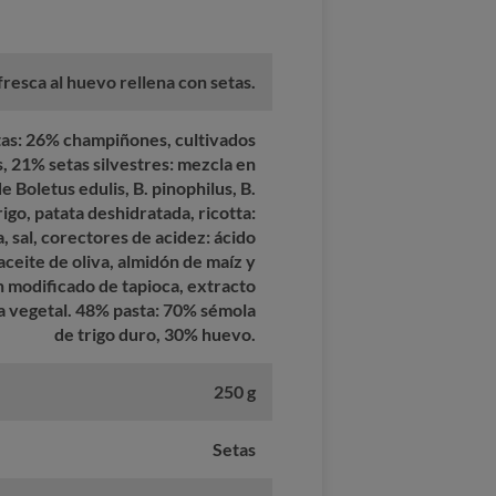
fresca al huevo rellena con setas.
tas: 26% champiñones, cultivados
, 21% setas silvestres: mezcla en
 Boletus edulis, B. pinophilus, B.
rigo, patata deshidratada, ricotta:
a, sal, corectores de acidez: ácido
 aceite de oliva, almidón de maíz y
ón modificado de tapioca, extracto
ra vegetal. 48% pasta: 70% sémola
de trigo duro, 30% huevo.
250 g
Setas