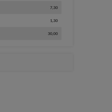
7,30
1,30
30,00