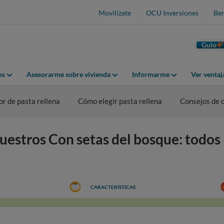
Movilízate
OCU Inversiones
Ben
Guio
os
Asesorarme sobre vivienda
Informarme
Ver venta
r de pasta rellena
Cómo elegir pasta rellena
Consejos de
estros Con setas del bosque: todos 
CARACTERÍSTICAS