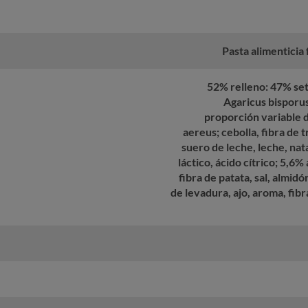
Pasta alimenticia 
52% relleno: 47% se
Agaricus bisporus
proporción variable de
aereus; cebolla, fibra de t
suero de leche, leche, nat
láctico, ácido cítrico; 5,6%
fibra de patata, sal, almid
de levadura, ajo, aroma, fib