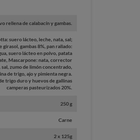
evo rellena de calabacín y gambas.
ta: suero lácteo, leche, nata, sal;
e girasol, gambas 8%, pan rallado:
agua, suero lácteo en polvo, patata
ate, Mascarpone: nata, corrector
l, sal, zumo de limón concentrado,
ina de trigo, ajo y pimienta negra.
e trigo duro y huevos de gallinas
camperas pasteurizados 20%.
250 g
Carne
2 x 125g