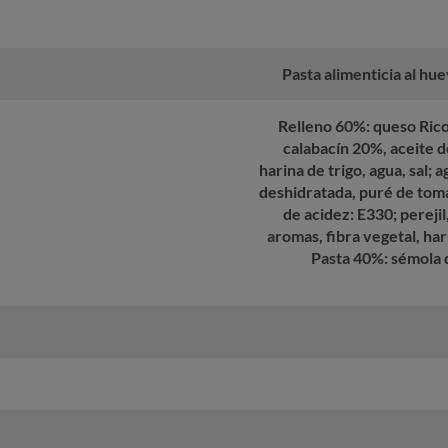
Pasta alimenticia al hu
Relleno 60%: queso Ricot
calabacín 20%, aceite d
harina de trigo, agua, sal; 
deshidratada, puré de tom
de acidez: E330; pereji
aromas, fibra vegetal, har
Pasta 40%: sémola d