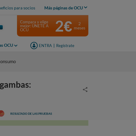
eficios para socios
Más páginas de OCU
2€
Compara y elige
2
mejor: ÚNETE A
meses
OCU
jas OCU
ENTRA
|
Regístrate
 consumo
 gambas:
RESULTADO DE LAS PRUEBAS