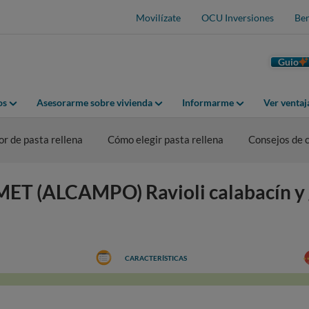
Movilízate
OCU Inversiones
Ben
Guio
os
Asesorarme sobre vivienda
Informarme
Ver venta
r de pasta rellena
Cómo elegir pasta rellena
Consejos de
 (ALCAMPO) Ravioli calabacín y
CARACTERÍSTICAS