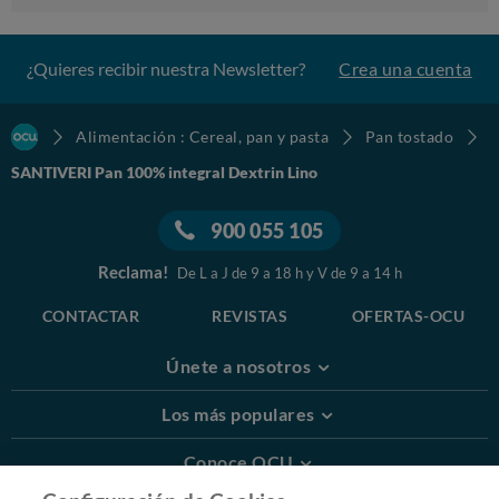
¿Quieres recibir nuestra Newsletter?
Crea una cuenta
Alimentación : Cereal, pan y pasta
Pan tostado
SANTIVERI Pan 100% integral Dextrin Lino
900 055 105
Reclama!
De L a J de 9 a 18 h y V de 9 a 14 h
CONTACTAR
REVISTAS
OFERTAS-OCU
Únete a nosotros
Los más populares
Conoce OCU