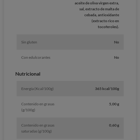
aceite de oliva virgen extra,
sal, extracto de malta de
cebada, antioxidante
(extracto rico en
tocoferoles).
Sin gluten
No
Con edulcorantes
No
Nutricional
Energía (Kcal/100g)
365 kcal/100g
Contenido en grasas
5,00 g
(g/100g)
Contenido en grasas
0,60 g
saturadas (g/100g)