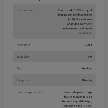
Denominación
Pan tostado 100% integral
de trigo con semillas de lino
(9,1%). Sin azúcares
añadidos. Contiene
azúcares naturalmente
presentes.
Formato (g)
300 g
Ecológico
No
Tipo
Semillas
Categoría
Biscote
Lista de ingredientes
Harina integral de trigo
(80%), masa madre de
harina integral de trigo,
semillas de lino (9,1%),