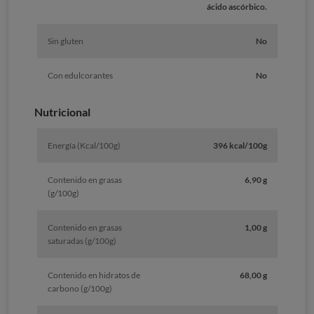
ácido ascórbico.
Sin gluten
No
Con edulcorantes
No
Nutricional
Energía (Kcal/100g)
396 kcal/100g
Contenido en grasas
6,90 g
(g/100g)
Contenido en grasas
1,00 g
saturadas (g/100g)
Contenido en hidratos de
68,00 g
carbono (g/100g)