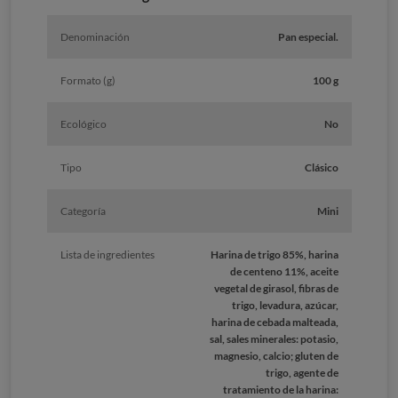
Denominación
Pan especial.
Formato (g)
100 g
Ecológico
No
Tipo
Clásico
Categoría
Mini
Lista de ingredientes
Harina de trigo 85%, harina
de centeno 11%, aceite
vegetal de girasol, fibras de
trigo, levadura, azúcar,
harina de cebada malteada,
sal, sales minerales: potasio,
magnesio, calcio; gluten de
trigo, agente de
tratamiento de la harina: