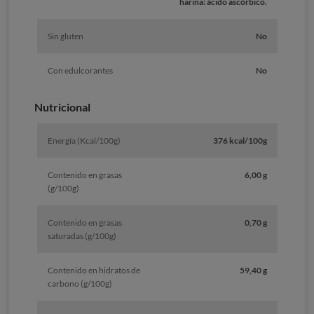
harina: ácido ascórbico.
Sin gluten
No
Con edulcorantes
No
Nutricional
Energía (Kcal/100g)
376 kcal/100g
Contenido en grasas
6,00 g
(g/100g)
Contenido en grasas
0,70 g
saturadas (g/100g)
Contenido en hidratos de
59,40 g
carbono (g/100g)