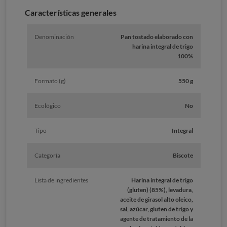
Características generales
Denominación
Pan tostado elaborado con
harina integral de trigo
100%
Formato (g)
550 g
Ecológico
No
Tipo
Integral
Categoría
Biscote
Lista de ingredientes
Harina integral de trigo
(gluten) (85%), levadura,
aceite de girasol alto oleico,
sal, azúcar, gluten de trigo y
agente de tratamiento de la