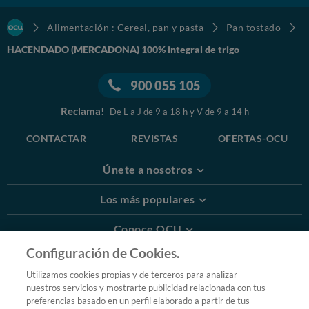
Alimentación : Cereal, pan y pasta
Pan tostado
HACENDADO (MERCADONA) 100% integral de trigo
900 055 105
Reclama!
De L a J de 9 a 18 h y V de 9 a 14 h
CONTACTAR
REVISTAS
OFERTAS-OCU
Únete a nosotros
Los más populares
Conoce OCU
Configuración de Cookies.
Más Información
Utilizamos cookies propias y de terceros para analizar
nuestros servicios y mostrarte publicidad relacionada con tus
© 2026 OCU
preferencias basado en un perfil elaborado a partir de tus
Condiciones generales de contratación de OCU