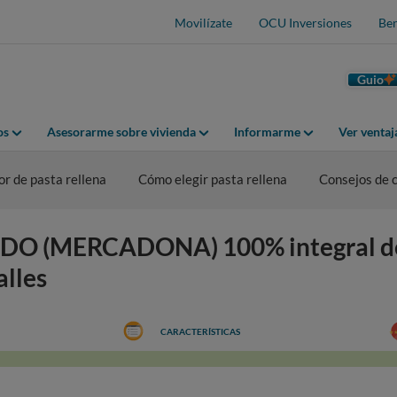
Movilízate
OCU Inversiones
Ben
Guio
os
Asesorarme sobre vivienda
Informarme
Ver venta
r de pasta rellena
Cómo elegir pasta rellena
Consejos de
O (MERCADONA) 100% integral de 
alles
CARACTERÍSTICAS