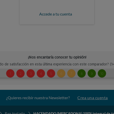
Accede a tu cuenta
¿Quieres recibir nuestra Newsletter?
Crea una cuenta
Pan tostado
HACENDADO (MERCADONA) 100% integral de trig