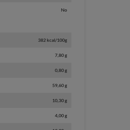
No
382 kcal/100g
7,80 g
0,80 g
59,60 g
10,30 g
4,00 g