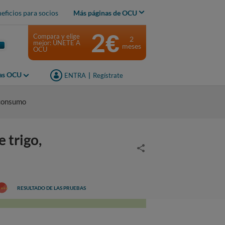
eficios para socios
Más páginas de OCU
2€
Compara y elige
2
mejor: ÚNETE A
meses
OCU
jas OCU
ENTRA
|
Regístrate
 consumo
trigo,
RESULTADO DE LAS PRUEBAS