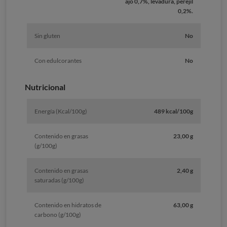
ajo 0,7%, levadura, perejil
0,2%.
Sin gluten
No
Con edulcorantes
No
Nutricional
Energía (Kcal/100g)
489 kcal/100g
Contenido en grasas
23,00 g
(g/100g)
Contenido en grasas
2,40 g
saturadas (g/100g)
Contenido en hidratos de
63,00 g
carbono (g/100g)