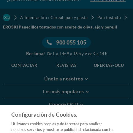
Alimentación : Cereal, pan y pasta
Pan tostado
EROSKI Panecillos tostados con aceite de oliva, ajo y perejil
900 055 105
Reclama!
De L a J de 9 a 18 h y V de 9 a 14 h
CONTACTAR
REVISTAS
OFERTAS-OCU
Únete a nosotros
Los más populares
Conoce OCU
Configuración de Cookies.
Más Información
Utilizamos cookies propias y de terceros para analizar
nuestros servicios y mostrarte publicidad relacionada con tus
© 2026 OCU