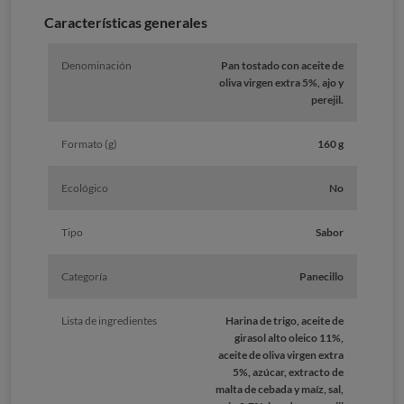
Características generales
Denominación
Pan tostado con aceite de
oliva virgen extra 5%, ajo y
perejil.
Formato (g)
160 g
Ecológico
No
Tipo
Sabor
Categoría
Panecillo
Lista de ingredientes
Harina de trigo, aceite de
girasol alto oleico 11%,
aceite de oliva virgen extra
5%, azúcar, extracto de
malta de cebada y maíz, sal,