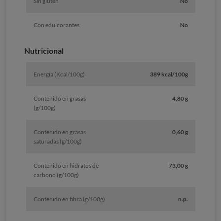
Sin gluten
No
Con edulcorantes
No
Nutricional
Energía (Kcal/100g)
389 kcal/100g
Contenido en grasas
4,80 g
(g/100g)
Contenido en grasas
0,60 g
saturadas (g/100g)
Contenido en hidratos de
73,00 g
carbono (g/100g)
Contenido en fibra (g/100g)
n.p.