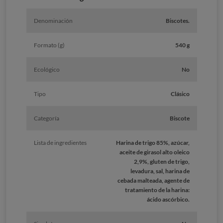
Denominación
Biscotes.
Formato (g)
540 g
Ecológico
No
Tipo
Clásico
Categoría
Biscote
Lista de ingredientes
Harina de trigo 85%, azúcar,
aceite de girasol alto oleico
2,9%, gluten de trigo,
levadura, sal, harina de
cebada malteada, agente de
tratamiento de la harina:
ácido ascórbico.