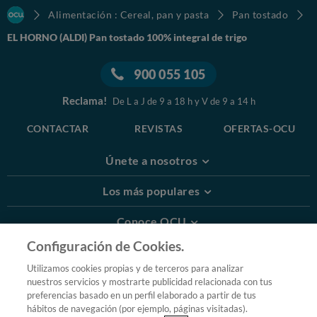
Alimentación : Cereal, pan y pasta
Pan tostado
EL HORNO (ALDI) Pan tostado 100% integral de trigo
900 055 105
Reclama!
De L a J de 9 a 18 h y V de 9 a 14 h
CONTACTAR
REVISTAS
OFERTAS-OCU
Únete a nosotros
Los más populares
Conoce OCU
Configuración de Cookies.
Más Información
Utilizamos cookies propias y de terceros para analizar
nuestros servicios y mostrarte publicidad relacionada con tus
© 2026 OCU
preferencias basado en un perfil elaborado a partir de tus
Condiciones generales de contratación de OCU
hábitos de navegación (por ejemplo, páginas visitadas).