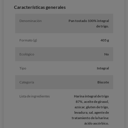
Características generales
Denominación
Pan tostado 100% integral
de trigo.
Formato (g)
405 g
Ecológico
No
Tipo
Integral
Categoría
Biscote
Lista de ingredientes
Harina integral de trigo
87%, aceite de girasol,
azúcar, gluten de trigo,
levadura, sal, agente de
tratamiento de la harina:
ácido ascórbico.