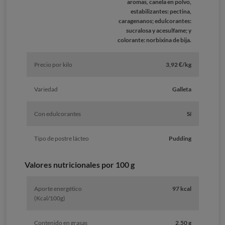
aromas, canela en polvo,
estabilizantes: pectina,
caragenanos; edulcorantes:
sucralosa y acesulfame; y
colorante: norbixina de bija.
Precio por kilo
3,92 €/kg
Variedad
Galleta
Con edulcorantes
Sí
Tipo de postre lácteo
Pudding
Valores nutricionales por 100 g
Aporte energético
97 kcal
(Kcal/100g)
Contenido en grasas
2,50 g