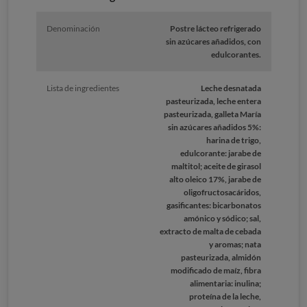
Denominación
Postre lácteo refrigerado
sin azúcares añadidos, con
edulcorantes.
Lista de ingredientes
Leche desnatada
pasteurizada, leche entera
pasteurizada, galleta María
sin azúcares añadidos 5%:
harina de trigo,
edulcorante: jarabe de
maltitol; aceite de girasol
alto oleico 17%, jarabe de
oligofructosacáridos,
gasificantes: bicarbonatos
amónico y sódico; sal,
extracto de malta de cebada
y aromas; nata
pasteurizada, almidón
modificado de maíz, fibra
alimentaria: inulina;
proteína de la leche,