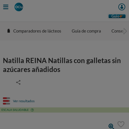
Guio
Comparadores de lácteos
Guía de compra
Consejos
Natilla REINA Natillas con galletas sin
azúcares añadidos
Ver resultados
ESCALA SALUDABLE