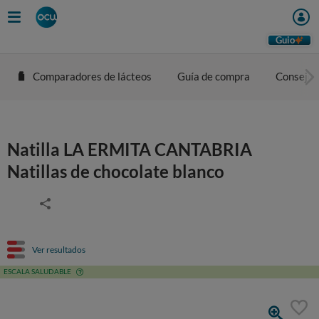
Guio
Comparadores de lácteos
Guía de compra
Consejos
Natilla LA ERMITA CANTABRIA
Natillas de chocolate blanco
Ver resultados
ESCALA SALUDABLE