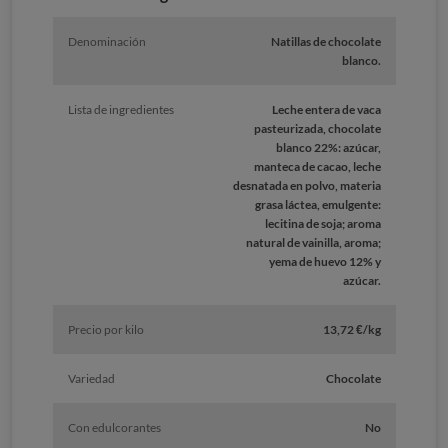
Denominación
Natillas de chocolate
blanco.
Lista de ingredientes
Leche entera de vaca
pasteurizada, chocolate
blanco 22%: azúcar,
manteca de cacao, leche
desnatada en polvo, materia
grasa láctea, emulgente:
lecitina de soja; aroma
natural de vainilla, aroma;
yema de huevo 12% y
azúcar.
Precio por kilo
13,72 €/kg
Variedad
Chocolate
Con edulcorantes
No