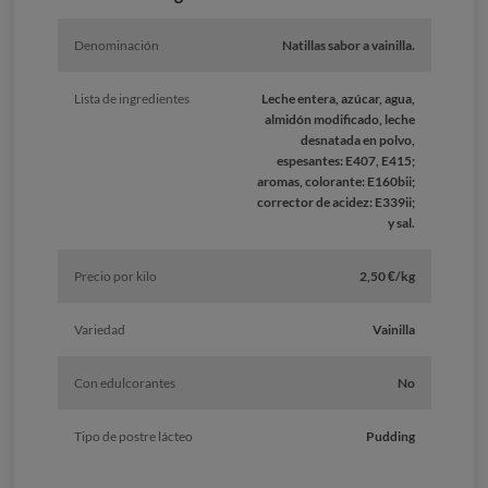
Denominación
Natillas sabor a vainilla.
Lista de ingredientes
Leche entera, azúcar, agua,
almidón modificado, leche
desnatada en polvo,
espesantes: E407, E415;
aromas, colorante: E160bii;
corrector de acidez: E339ii;
y sal.
Precio por kilo
2,50 €/kg
Variedad
Vainilla
Con edulcorantes
No
Tipo de postre lácteo
Pudding