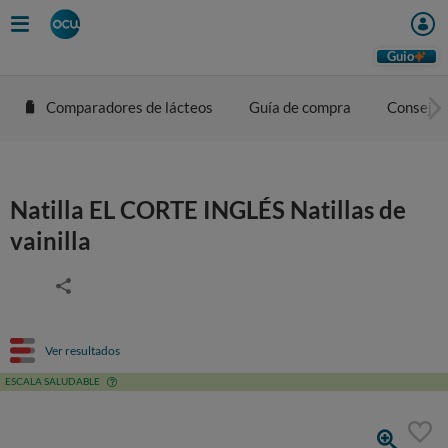
Guio
Comparadores de lácteos
Guía de compra
Consejos
Natilla EL CORTE INGLÉS Natillas de
vainilla
Ver resultados
ESCALA SALUDABLE