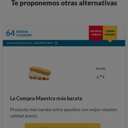
Te proponemos otras alternativas
64
BUENA
MEJOR DEL
COMPRA
CALIDAD
ANÁLISIS
MAESTRA
ANALIZADO EN EL LABORATORIO
Desde
19
2,
€
La Compra Maestra más barata
Producto más barato entre aquellos con mejor relación
calidad precio