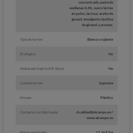
concentrada, pasta de
avellanas 4,4%, suero lácteo
en polvo, lactosa, aceite de
girasol, emulgente: lecitina
de girasol; y aromas.
Tipo de turrón
Blanco crujiente
Ecológico
No
Amparado bajo la IGP Jijona
No
Calidad turrón
Suprema
Envase
Plástico
Contacto con fabricante
d.calidad@alcampo.es /
www.alcampo.es
Precio medio kilo
12,36 €/kg