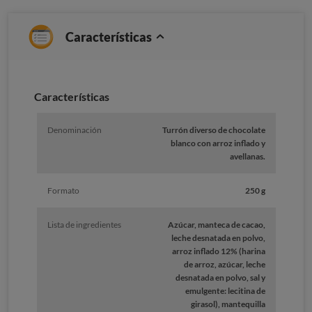
Características
Caracterí­sticas
Denominación
Turrón diverso de chocolate
blanco con arroz inflado y
avellanas.
Formato
250 g
Lista de ingredientes
Azúcar, manteca de cacao,
leche desnatada en polvo,
arroz inflado 12% (harina
de arroz, azúcar, leche
desnatada en polvo, sal y
emulgente: lecitina de
girasol), mantequilla