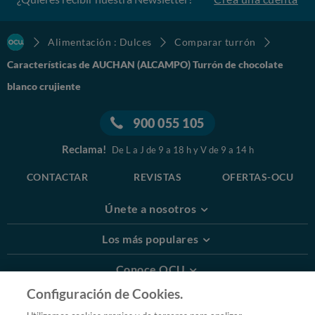
Alimentación : Dulces
Comparar turrón
Características de AUCHAN (ALCAMPO) Turrón de chocolate
blanco crujiente
900 055 105
Reclama!
De L a J de 9 a 18 h y V de 9 a 14 h
CONTACTAR
REVISTAS
OFERTAS-OCU
Únete a nosotros
Los más populares
Conoce OCU
Configuración de Cookies.
Más Información