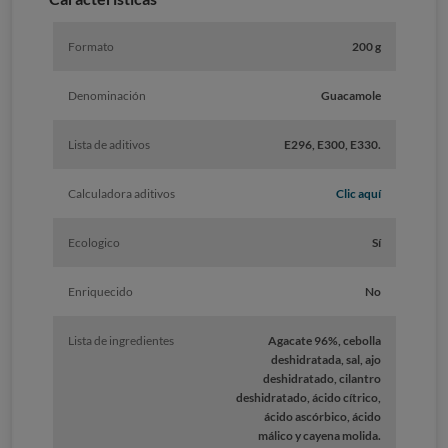
Formato
200 g
Denominación
Guacamole
Lista de aditivos
E296, E300, E330.
Calculadora aditivos
Clic aquí
Ecologico
Sí
Enriquecido
No
Lista de ingredientes
Agacate 96%, cebolla
deshidratada, sal, ajo
deshidratado, cilantro
deshidratado, ácido cítrico,
ácido ascórbico, ácido
málico y cayena molida.